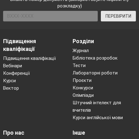
розкладку)
ПЕРЕВІРИТИ
Підвищення
Розділи
кваліфікації
Журнал
Бібліотека розробок
Підвищення кваліфікації
Тести
Вебінари
Лабораторні роботи
Конференції
Проєкти
Курси
Конкурси
Вектор
Олімпіади
Штучний інтелект для
вчителів
Курси англійської мови
Про нас
Інше