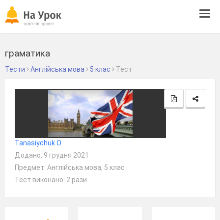
Tog
navi
граматика
Тести
Англійська мова
5 клас
Тест
Tanasiychuk O.
Додано: 9 грудня 2021
Предмет: Англійська мова, 5 клас
Тест виконано: 2 рази