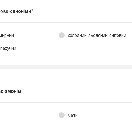
лова-
синоніми
?
смирний
холодний, льодяний, сніговий
 пахучий
ає омонім:
мати