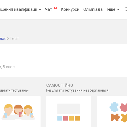
AI
щення кваліфікації
Чат
Конкурси
Олімпіада
Інше
клас
Тест
, 5 клас
САМОСТІЙНО
льтати тестувань
»
Результати тестування не зберігаються