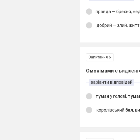
правда — брехня, не
добрий — злий, житт
Запитання 6
Омонімами
є виділені
варіанти відповідей
туман
у голові,
тума
королівський
бал
, в