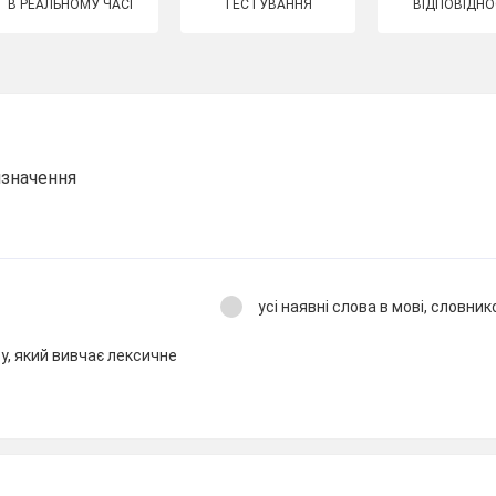
В РЕАЛЬНОМУ ЧАСІ
ТЕСТУВАННЯ
ВІДПОВІДНО
изначення
усі наявні слова в мові, словни
у, який вивчає лексичне