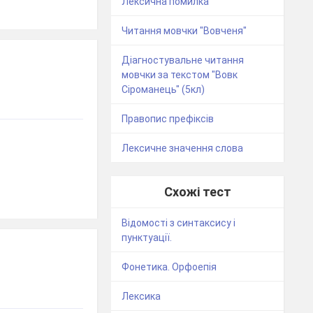
Лексична помилка
Читання мовчки "Вовченя"
Діагностувальне читання
мовчки за текстом "Вовк
Сіроманець" (5кл)
Правопис префіксів
Лексичне значення слова
Схожі тест
Відомості з синтаксису і
пунктуації.
Фонетика. Орфоепія
Лексика