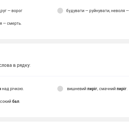
друг — ворог
будувати — руйнувати, неволя 
я — смерть.
 слова в рядку:
н
над річкою.
вишневий
пиріг
, смачний
пиріг
.
исокий
бал
.