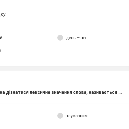
ку:
ий
день — ніч
й
а дізнатися лексичне значення слова, називається ...
тлумачним