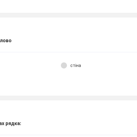
слово
стіна
ах рядка: