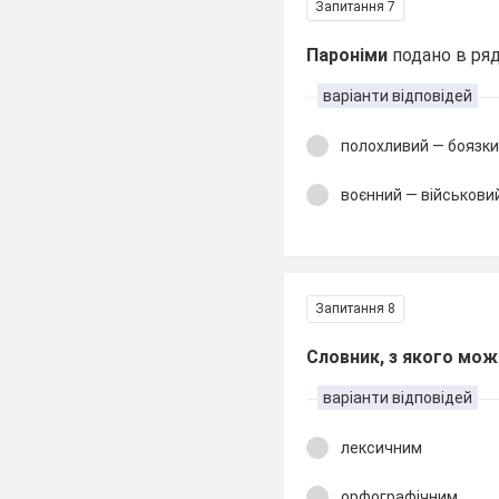
Запитання 7
Пароніми
подано в ряд
варіанти відповідей
полохливий — боязк
воєнний — військови
Запитання 8
Словник, з якого можн
варіанти відповідей
лексичним
орфографічним