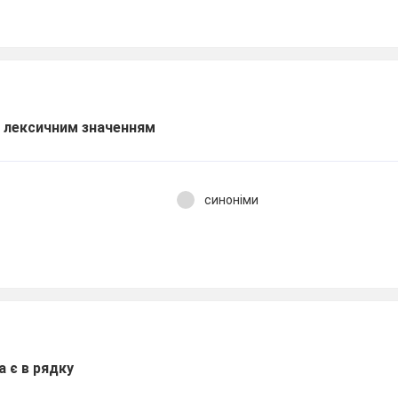
 лексичним значенням
синоніми
а є в рядку