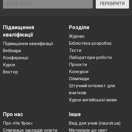
ПЕРЕВІРИТИ
Підвищення
Розділи
кваліфікації
Журнал
Бібліотека розробок
Підвищення кваліфікації
Тести
Вебінари
Лабораторні роботи
Конференції
Проєкти
Курси
Конкурси
Вектор
Олімпіади
Штучний інтелект для
вчителів
Курси англійської мови
Про нас
Інше
Про «На Урок»
Вхід для учнів (naurok.ua)
Співпраця закладів освіти
Матеріали до свят