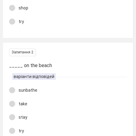
shop
try
Запитання 2
_____ on the beach
варіанти відповідей
sunbathe
take
stay
try