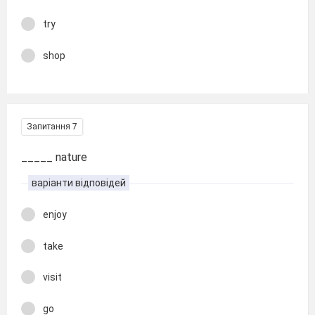
try
shop
Запитання 7
_____ nature
варіанти відповідей
enjoy
take
visit
go