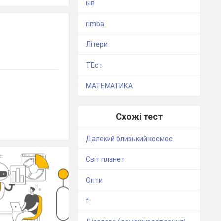
ыв
rimba
Літери
ТЕст
МАТЕМАТИКА
Схожі тест
Далекий близький космос
Світ планет
Опти
f