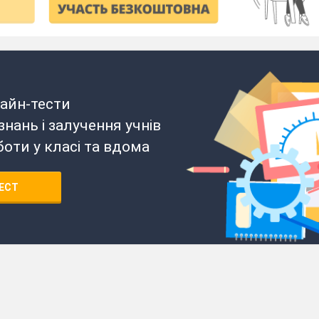
айн-тести
нань і залучення учнів
боти у класі та вдома
ЕСТ