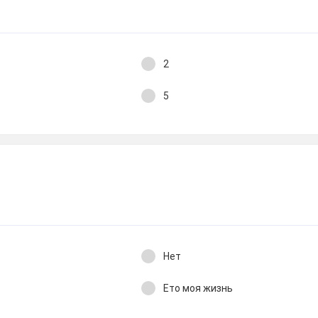
2
5
Нет
Ето моя жизнь