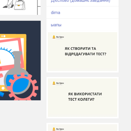
Дієслово (домашнє завдання)
dima
ыапы