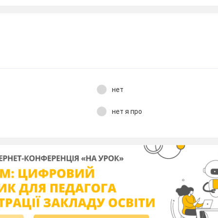
нет
нет я про