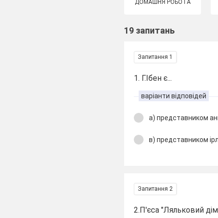
ДОМАШНЯ РОБОТА
19 запитань
Запитання 1
1. Г.Ібен є...
варіанти відповідей
а) представником анг
в) представником ірл
Запитання 2
2.П'єса "Ляльковий дім