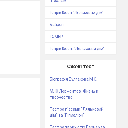
"Реалізм"
Генрік Ібсен "Ляльковий дім"
Байрон
ГОМЕР
Генрік Ібсен. "Ляльковий дім"
Схожі тест
Біографія Булгакова М.О.
М. Ю Лермонтов. Жизнь и
творчество
:
Тест за п`єсами "Ляльковий
дім" та "Пігмаліон"
Тест за творчістю Бернарда