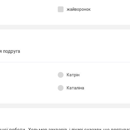
жайворонок
я подруга
Катрін
Каталіна
ної роботи , Хельмер захворів, і лікарі сказали, що врятув