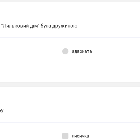
и "Ляльковий дім" була дружиною
адвоката
ру
лисичка