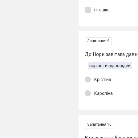
пташка
Запитання 9
До Нори завітала давн
варіанти відповідей
Крістіна
Кароліна
Запитання 10
В результаті безперерв