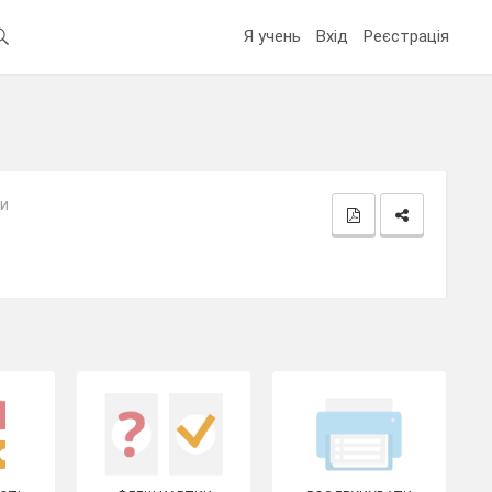
Я учень
Вхід
Реєстрація
зи