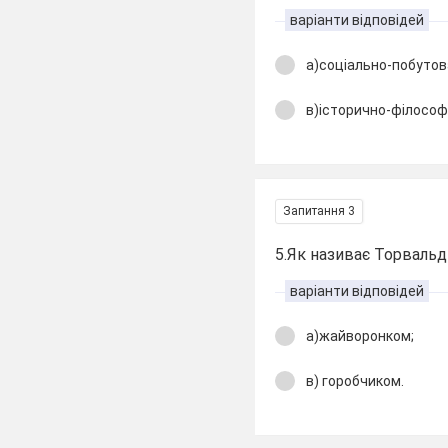
варіанти відповідей
а)соціально-побутов
в)історично-філософ
Запитання 3
5.Як називає Торваль
варіанти відповідей
а)жайворонком;
в) горобчиком.