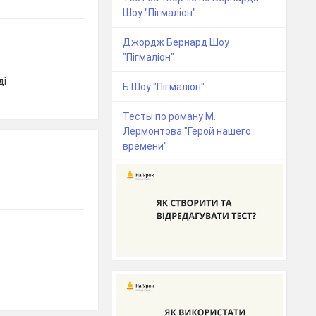
Шоу "Пігмаліон"
Джордж Бернард Шоу
"Пігмаліон"
ді
Б.Шоу "Пігмаліон"
Тесты по роману М.
Лермонтова "Герой нашего
времени"