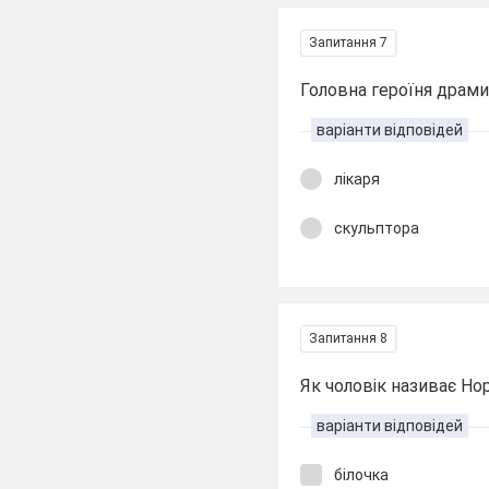
Запитання 7
Головна героїня драм
варіанти відповідей
лікаря
скульптора
Запитання 8
Як чоловік називає Но
варіанти відповідей
білочка