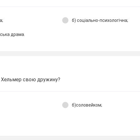
а;
б) соціально-психологічна;
ська драма.
д Хельмер свою дружину?
б)соловейком;