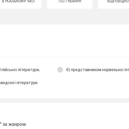
В РЕАЛЬНОМУ ЧАСІ
ТЕСТУВАННЯ
ВІДПОВІДНО
лійської літератури;
б) представником норвезької лі
андскої літератури.
" за жанром: