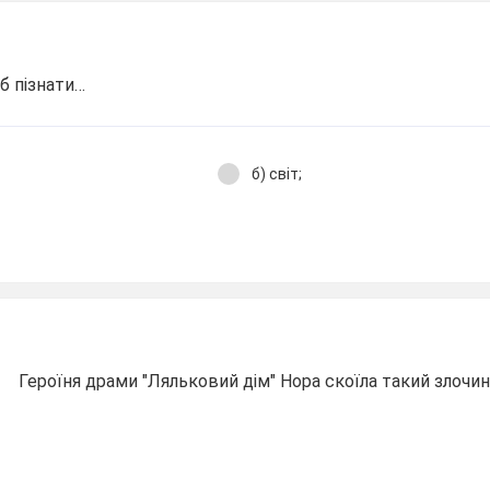
б пізнати…
б) світ;
Героїня драми "Ляльковий дім" Нора скоїла такий злочин 