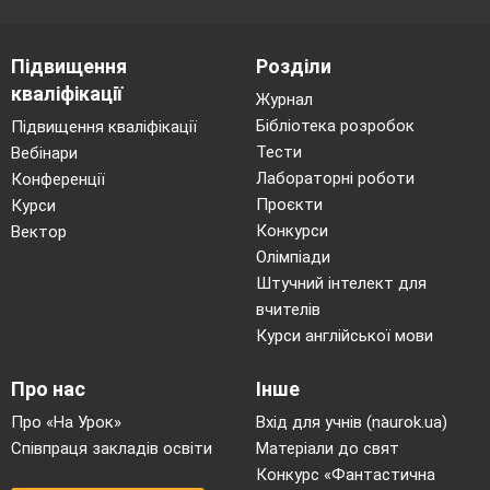
Підвищення
Розділи
кваліфікації
Журнал
Бібліотека розробок
Підвищення кваліфікації
Тести
Вебінари
Лабораторні роботи
Конференції
Проєкти
Курси
Конкурси
Вектор
Олімпіади
Штучний інтелект для
вчителів
Курси англійської мови
Про нас
Інше
Про «На Урок»
Вхід для учнів (naurok.ua)
Співпраця закладів освіти
Матеріали до свят
Конкурс «Фантастична