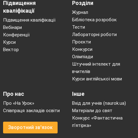
Підвищення
Розділи
кваліфікації
Журнал
Бібліотека розробок
Підвищення кваліфікації
Тести
Вебінари
Лабораторні роботи
Конференції
Проєкти
Курси
Конкурси
Вектор
Олімпіади
Штучний інтелект для
вчителів
Курси англійської мови
Про нас
Інше
Про «На Урок»
Вхід для учнів (naurok.ua)
Співпраця закладів освіти
Матеріали до свят
Конкурс «Фантастична
п’ятірка»
Зворотний зв'язок