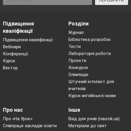
ПЕРЕВІРИТИ
Підвищення
Розділи
кваліфікації
Журнал
Бібліотека розробок
Підвищення кваліфікації
Тести
Вебінари
Лабораторні роботи
Конференції
Проєкти
Курси
Конкурси
Вектор
Олімпіади
Штучний інтелект для
вчителів
Курси англійської мови
Про нас
Інше
Про «На Урок»
Вхід для учнів (naurok.ua)
Співпраця закладів освіти
Матеріали до свят