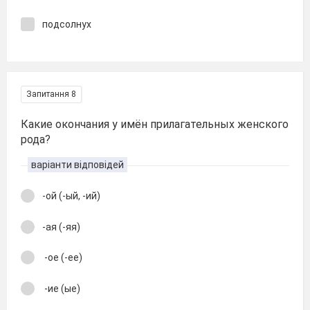
подсолнух
Запитання 8
Какие окончания у имён прилагательных женского
рода?
варіанти відповідей
-ой (-ый, -ий)
-ая (-яя)
-ое (-ее)
-ие (ые)