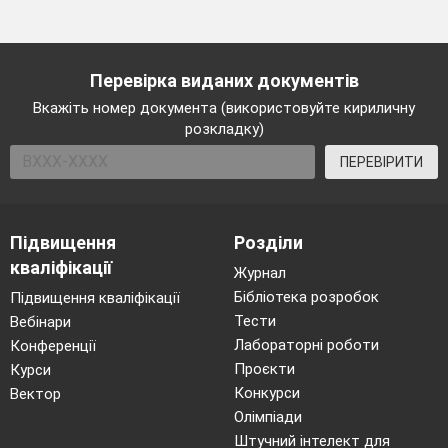
Перевірка виданих документів
Вкажіть номер документа (використовуйте кириличну
розкладку)
ПЕРЕВІРИТИ
Підвищення
Розділи
кваліфікації
Журнал
Бібліотека розробок
Підвищення кваліфікації
Тести
Вебінари
Лабораторні роботи
Конференції
Проєкти
Курси
Конкурси
Вектор
Олімпіади
Штучний інтелект для