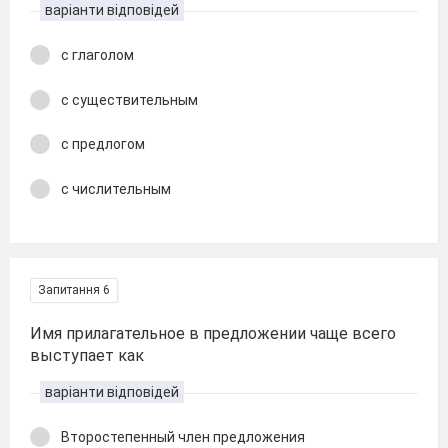
варіанти відповідей
с глаголом
с существительным
с предлогом
с числительным
Запитання 6
Имя прилагательное в предложении чаще всего
выступает как
варіанти відповідей
Второстепенный член предложения