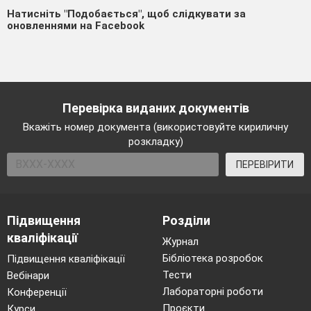
Натисніть "Подобається", щоб слідкувати за
оновленнями на Facebook
Перевірка виданих документів
Вкажіть номер документа (використовуйте кириличну
розкладку)
ПЕРЕВІРИТИ
Підвищення
Розділи
кваліфікації
Журнал
Бібліотека розробок
Підвищення кваліфікації
Тести
Вебінари
Лабораторні роботи
Конференції
Проєкти
Курси