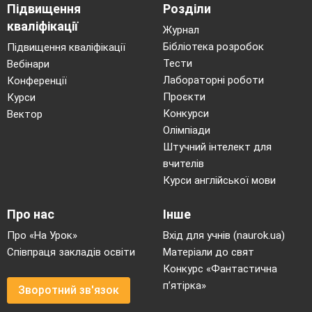
Підвищення
Розділи
кваліфікації
Журнал
Бібліотека розробок
Підвищення кваліфікації
Тести
Вебінари
Лабораторні роботи
Конференції
Проєкти
Курси
Конкурси
Вектор
Олімпіади
Штучний інтелект для
вчителів
Курси англійської мови
Про нас
Інше
Про «На Урок»
Вхід для учнів (naurok.ua)
Співпраця закладів освіти
Матеріали до свят
Конкурс «Фантастична
п’ятірка»
Зворотний зв'язок