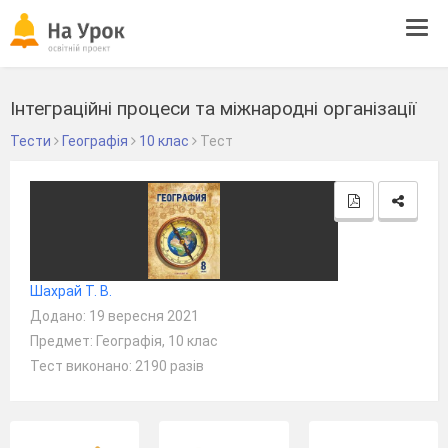
Tog
navi
Інтеграційні процеси та міжнародні організації
Тести
Географія
10 клас
Тест
Шахрай Т. В.
Додано: 19 вересня 2021
Предмет: Географія, 10 клас
Тест виконано: 2190 разів