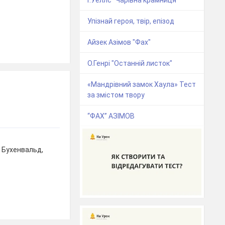
Г.Уеллс "Чарівна крамниця"
Упізнай героя, твір, епізод
Айзек Азімов "Фах"
О.Генрі "Останній листок"
«Мандрівний замок Хаула» Тест
за змістом твору
“ФАХ” АЗІМОВ
 Бухенвальд,