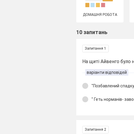
ДОМАШНЯ РОБОТА
10 запитань
Запитання 1
На щиті Айвенго було н
варіанти відповідей
"Позбавлений спадку
" Геть норманів- зав
Запитання 2