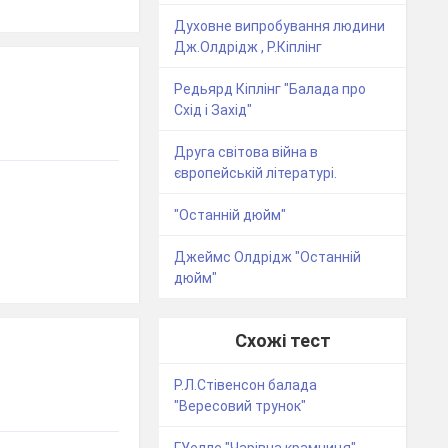
Духовне випробування людини
Дж.Олдрідж , Р.Кіплінг
Редьярд Кіплінг "Балада про
Схід і Захід"
Друга світова війна в
європейській літературі.
"Останній дюйм"
Джеймс Олдрідж "Останній
дюйм"
Схожі тест
Р.Л.Стівенсон балада
"Вересовий трунок"