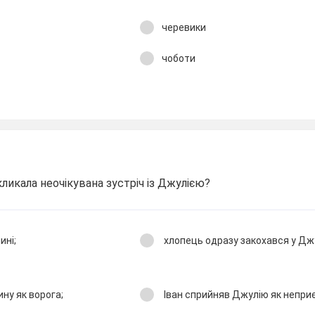
черевики
чоботи
кликала неочікувана зустріч із Джулією?
ині;
хлопець одразу закохався у Дж
ну як ворога;
Іван сприйняв Джулію як неприє