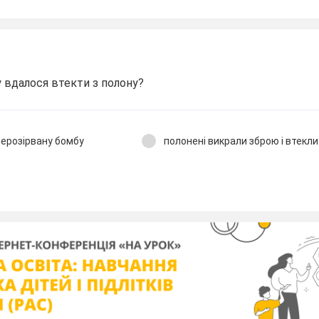
у вдалося втекти з полону?
нерозірвану бомбу
полонені викрали зброю і втекли