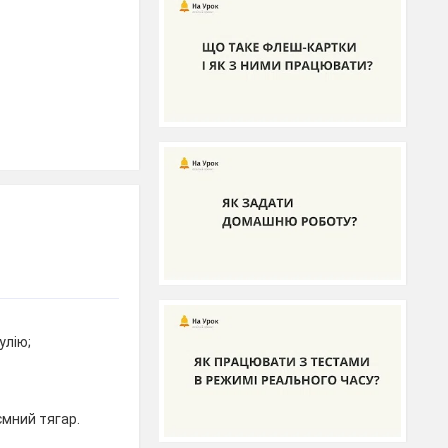
улію;
мний тягар.