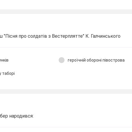
 "Пісня про солдатів з Вестерплятте" К. Галчинського
унків
героїчній обороні півострова
у таборі
бер народився: