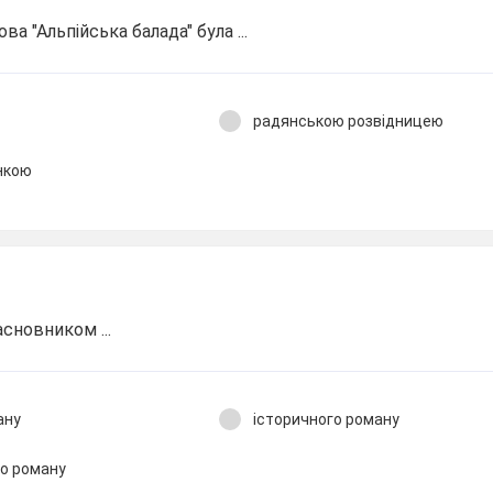
ова "Альпійська балада" була ...
радянською розвідницею
нкою
сновником ...
ану
історичного роману
го роману