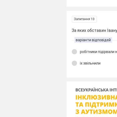
Запитання 10
За яких обставин Іван
варіанти відповідей
робітники підірвали 
іх звільнили