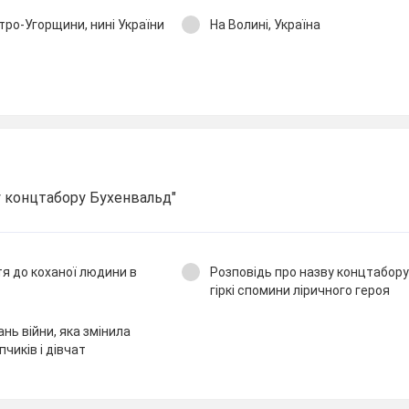
стро-Угорщини, нині України
На Волині, Україна
у концтабору Бухенвальд"
тя до коханої людини в
Розповідь про назву концтабору
гіркі спомини ліричного героя
ь війни, яка змінила
чиків і дівчат