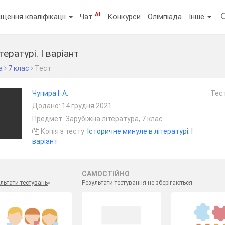
AI
щення кваліфікації
Чат
Конкурси
Олімпіада
Інше
ературі. І варіант
а
7 клас
Тест
Чупира І. А.
Тест
Додано: 14 грудня 2021
Предмет: Зарубіжна література, 7 клас
Копія з тесту:
Історичне минуле в літературі. І
варіант
САМОСТІЙНО
льтати тестувань
»
Результати тестування не зберігаються