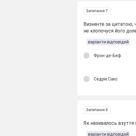
Запитання 7
Визначте за цитатою, чи
не клопочуся його доле
варіанти відповідей
Фрон-де-Беф
Седрік Сакс
Запитання 8
Як називалось взуття
варіанти відповідей