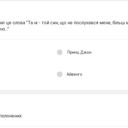
ї це слова "Та ні - той син, що не послухався мене, більш ме
ю..."
Принц Джон
Айвенго
 полонених