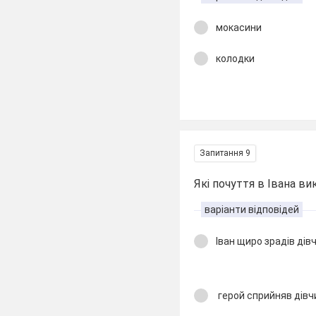
мокасини
колодки
Запитання 9
Які почуття в Івана ви
варіанти відповідей
Іван щиро зрадів дівч
герой сприйняв дівчи