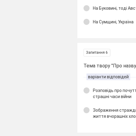
На Буковині, тоді Ав
На Сумщині, Україна
Запитання 6
Тема твору "Про назв
варіанти відповідей
Розповідь про почут
страшні часи війни
Зображення страждан
життя вчорашніх хлоп