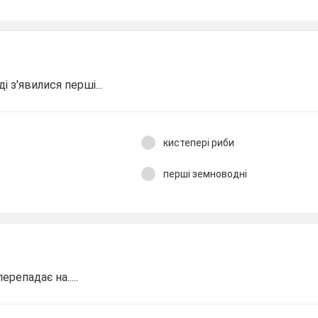
 з'явилися перші...
кистепері риби
перші земноводні
репадає на.....