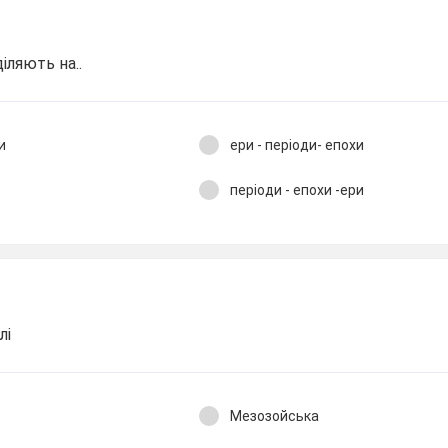
іляють на..
и
ери - періоди- епохи
періоди - епохи -ери
лі
Мезозойська