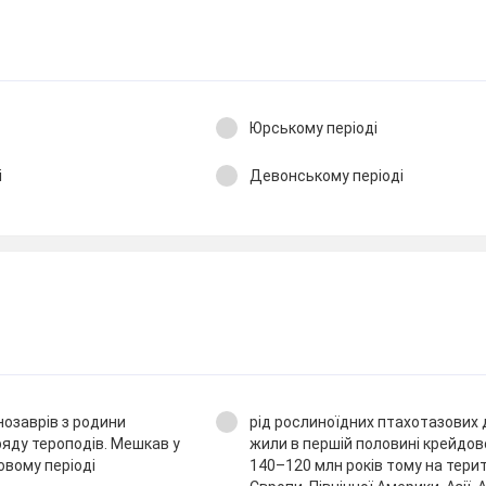
Юрському періоді
і
Девонському періоді
нозаврів з родини
рід рослиноїдних птахотазових 
яду тероподів. Мешкав у
жили в першій половині крейдов
довому періоді
140–120 млн років тому на терит