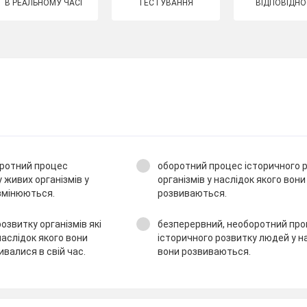
В РЕАЛЬНОМУ ЧАСІ
ТЕСТУВАННЯ
ВІДПОВІДНО
оротний процес
оборотний процес історичного 
 живих організмів у
організмів у наслідок якого вон
 змінюються.
розвиваються.
озвитку організмів які
безперервний, необоротний пр
наслідок якого вони
історичного розвитку людей у н
валися в свій час.
вони розвиваються.