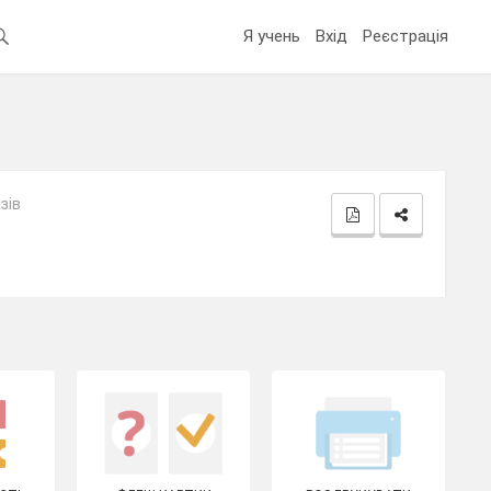
Я учень
Вхід
Реєстрація
зів