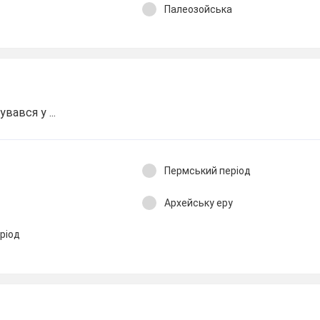
Палеозойська
вався у ...
Пермський період
Архейську еру
ріод