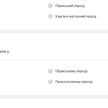
Пермський період
Кам'яно-вугільний період
ли у...
Пермському періоді
Палеогеновому періоді