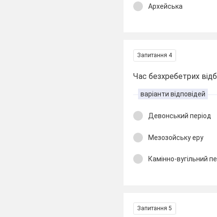
Архейська
Запитання 4
Час безхребетрих відбу
варіанти відповідей
Девонський період
Мезозойську еру
Камінно-вугільний пе
Запитання 5