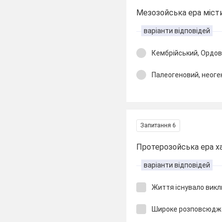
Мезозойська ера місти
варіанти відповідей
Кембрійський, Ордо
Палеогеновий, неоге
Запитання 6
Протерозойська ера ха
варіанти відповідей
Життя існувало викл
Широке розповсюдже