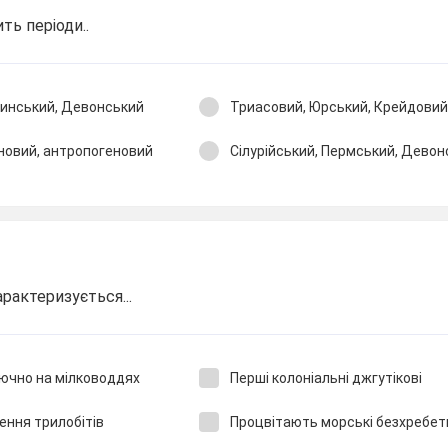
ть періоди..
винський, Девонський
Триасовий, Юрський, Крейдовий
новий, антропогеновий
Сілурійський, Пермський, Девон
рактеризується...
ючно на мілководдях
Перші колоніальні джгутікові
ння трилобітів
Процвітають морські безхребет