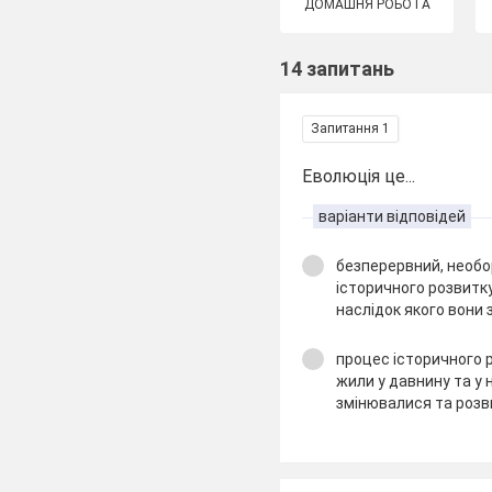
ДОМАШНЯ РОБОТА
14 запитань
Запитання 1
Еволюція це...
варіанти відповідей
безперервний, необ
історичного розвитку
наслідок якого вони
процес історичного р
жили у давнину та у 
змінювалися та розви