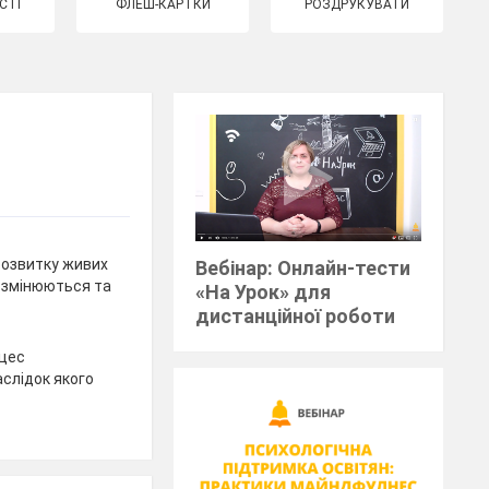
СТІ
ФЛЕШ-КАРТКИ
РОЗДРУКУВАТИ
розвитку живих
Вебінар: Онлайн-тести
и змінюються та
«На Урок» для
дистанційної роботи
оцес
аслідок якого