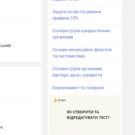
Задачі на застосування
правила 10%
Основні групи еукаріотичних
організмів
ський
Основи еволюційної філогенії
та систематики
Основні групи організмів:
бактерії, археї, еукаріоти
Біорізноманіття та віруси
ні