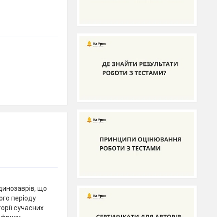
динозаврів, що
ого періоду
орії сучасних