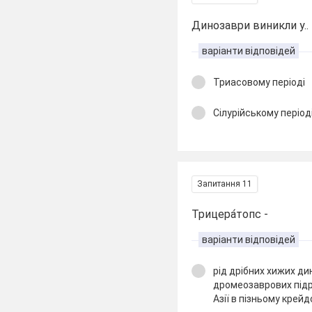
Динозаври виникли у..
варіанти відповідей
Триасовому періоді
Сілурійському період
Запитання 11
Трицера́топс -
варіанти відповідей
рід дрібних хижих ди
дромеозаврових підр
Азії в пізньому крей