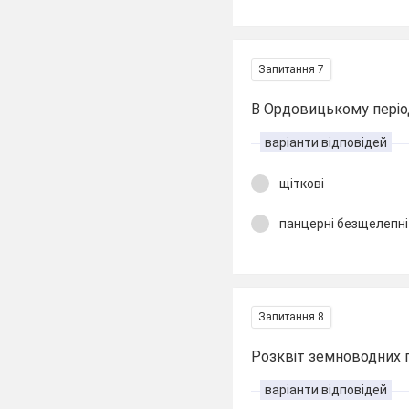
Запитання 7
В Ордовицькому періоді
варіанти відповідей
щіткові
панцерні безщелепні
Запитання 8
Розквіт земноводних пе
варіанти відповідей