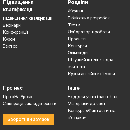
Підвищення
Розділи
кваліфікації
Журнал
Бібліотека розробок
Підвищення кваліфікації
Тести
Вебінари
Лабораторні роботи
Конференції
Проєкти
Курси
Конкурси
Вектор
Олімпіади
Штучний інтелект для
вчителів
Курси англійської мови
Про нас
Інше
Про «На Урок»
Вхід для учнів (naurok.ua)
Співпраця закладів освіти
Матеріали до свят
Конкурс «Фантастична
п’ятірка»
Зворотний зв'язок