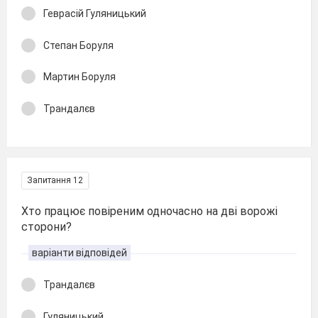
Геврасій Гуляницький
Степан Боруля
Мартин Боруля
Трандалєв
Запитання 12
Хто працює повіреним одночасно на дві ворожі
сторони?
варіанти відповідей
Трандалєв
Гуляницький