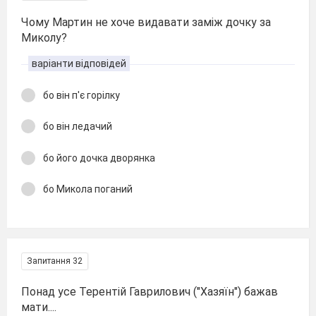
Чому Мартин не хоче видавати заміж дочку за
Миколу?
варіанти відповідей
бо він п'є горілку
бо він ледачий
бо його дочка дворянка
бо Микола поганий
Запитання 32
Понад усе Терентій Гаврилович ("Хазяїн") бажав
мати....