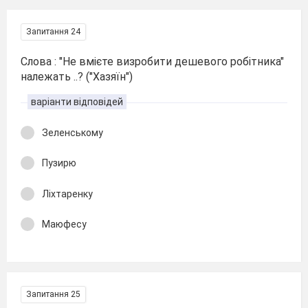
Запитання 24
Слова : "Не вмієте визробити дешевого робітника"
належать ..? ("Хазяїн")
варіанти відповідей
Зеленському
Пузирю
Ліхтаренку
Маюфесу
Запитання 25