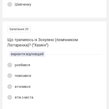
Шевченку
Запитання 29
Що трапилось із Зозулею (помічником
Ліхтаренка)? ("Хазяїн")
варіанти відповідей
розбився
повісився
втопився
втік з міста