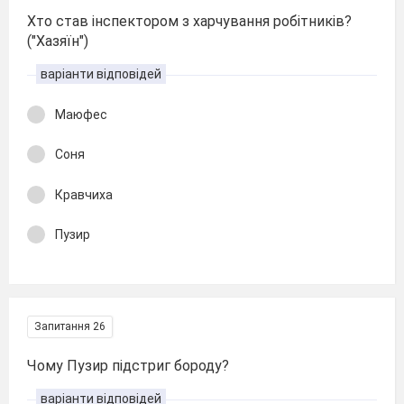
Хто став інспектором з харчування робітників?
("Хазяїн")
варіанти відповідей
Маюфес
Соня
Кравчиха
Пузир
Запитання 26
Чому Пузир підстриг бороду?
варіанти відповідей