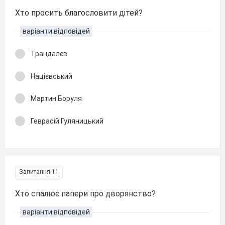
Хто просить благословити дітей?
варіанти відповідей
Трандалєв
Націєвський
Мартин Боруля
Геврасій Гуляницький
Запитання 11
Хто спалює папери про дворянство?
варіанти відповідей