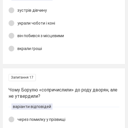
зустрів дівчину
украли чоботи і коні
він побився з місцевими
вкрали гроші
Запитання 17
Чому Борулю «сопричислили» до роду дворян, але
не утвердили?
варіанти відповідей
через помилку у прізвищі