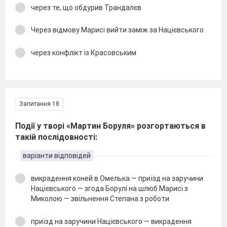
через те, що обдурив Трандалєв
Через відмову Марисі вийти заміж за Націєвського
через конфлікт із Красовським
Запитання 18
Події у творі «Мартин Боруля» розгортаються в
такій послідовності:
варіанти відповідей
викрадення коней в Омелька — приїзд на заручини
Націєвського — згода Борулі на шлюб Марисі з
Миколою — звільнення Степана з роботи
приїзд на заручини Націєвського — викрадення