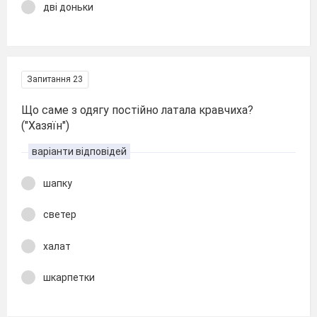
дві доньки
Запитання 23
Що саме з одягу постійно латала кравчиха?
("Хазяїн")
варіанти відповідей
шапку
светер
халат
шкарпетки