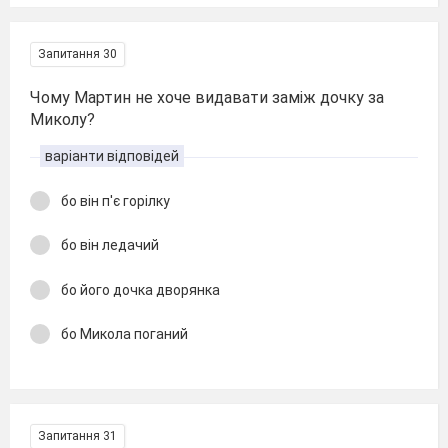
Запитання 30
Чому Мартин не хоче видавати заміж дочку за
Миколу?
варіанти відповідей
бо він п'є горілку
бо він ледачий
бо його дочка дворянка
бо Микола поганий
Запитання 31