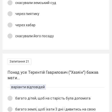
скасували земський суд
через пиятику
через хабар
скасували його посаду
Запитання 21
Понад усе Терентій Гаврилович ("Хазяїн") бажав
мати....
варіанти відповідей
багато дітей, щоб на старість була допомога
багато землі, щоб їхати 3 дні і дивитись на свою