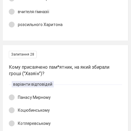
вчителя гімназії
розсильного Харитона
Запитання 28
Кому присвячено пам*ятник, на який збирали
гроші ("Хазяїн")?
варіанти відповідей
Панасу Мирному
Коцюбинському
Котляревському