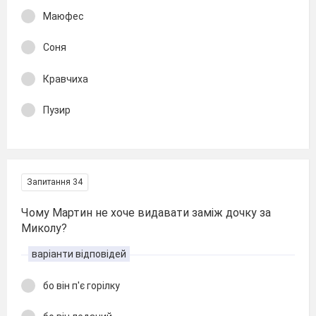
Маюфес
Соня
Кравчиха
Пузир
Запитання 34
Чому Мартин не хоче видавати заміж дочку за
Миколу?
варіанти відповідей
бо він п'є горілку