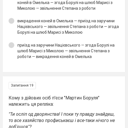
коней в Омелька — згода Борулі на шлюб Марисі з
Миколою — звільнення Степана з роботи
викрадення коней в Омелька — приїзд на заручини
Націєвського — звільнення Степана з роботи — згода
Борулі на шлюб Марисі з Миколою
приїзд на заручини Націєвського — згода Борулі на
шлюб Марисі з Миколою — звільнення Степана з
роботи — викрадення коней в Омелька
Запитання 19
Кому з дійових осіб п'єси "Мартин Боруля"
належить ця репліка:
"Ти осліп од дворянства! І поки ту правду знайдеш,
то все хазяйство профиськаєш і все-таки нічого не
доб'єшся"?