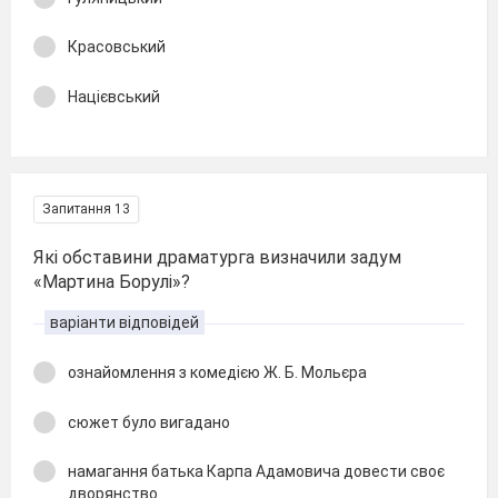
Красовський
Націєвський
Запитання 13
Які обставини драматурга визначили задум
«Мартина Борулі»?
варіанти відповідей
ознайомлення з комедією Ж. Б. Мольєра
сюжет було вигадано
намагання батька Карпа Адамовича довести своє
дворянство