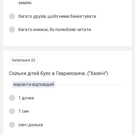
землю
багато друзів, щобз ними банкетувати
багато книжок, бо полюбляв читати
Запитання 22
Скільки дітей було в Гавриловича...("Хазяїн")
варіанти відповідей
1 дочка
1 син
син і донька