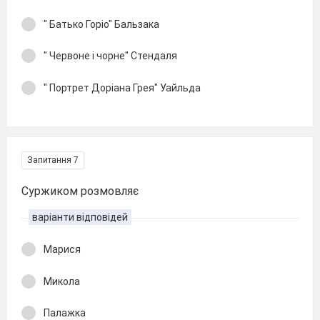
" Батько Горіо" Бальзака
" Червоне і чорне" Стендаля
" Портрет Доріана Грея" Уайльда
Запитання 7
Суржиком розмовляє
варіанти відповідей
Марися
Микола
Палажка