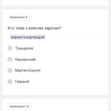
Запитання 9
Хто тікає з власних заручин?
варіанти відповідей
Трандалєв
Націєвський
Мартин Боруля
Геврасій
Запитання 10