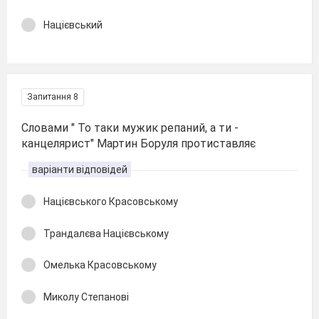
Націєвський
Запитання 8
Словами " То таки мужик репаний, а ти -
канцелярист" Мартин Боруля протиставляє
варіанти відповідей
Націєвського Красовському
Трандалєва Націєвському
Омелька Красовському
Миколу Степанові