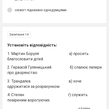
сюжет підказано однодумцями
Запитання 14
Установіть відповідність:
1. Мартин Боруля а) просить
благословити дітей
2. Гервасій Гуляницький б) спалює папери
про дворянство
3. Трандалєв в) хоче
одружитися за розрахунком
4. Степан г) служить
повіреним ворогуючих
сторін