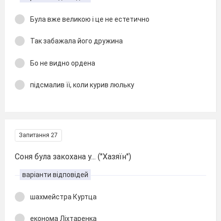
Була вже великою і це не естетично
Так забажала його дружина
Бо не видно ордена
підсмалив її, коли курив люльку
Запитання 27
Соня була закохана у... ("Хазяїн")
варіанти відповідей
шахмейстра Куртца
економа Ліхтаренка