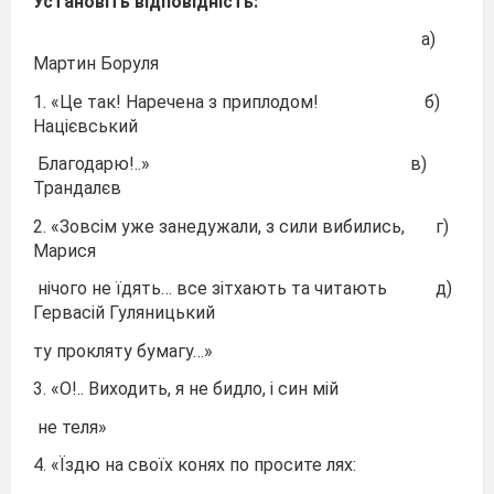
Установіть відповідність:
а)
Мартин Боруля
1. «Це так! Наречена з приплодом! б)
Націєвський
Благодарю!..» в)
Трандалєв
2. «Зовсім уже занедужали, з сили вибились, г)
Марися
нічого не їдять… все зітхають та читають д)
Гервасій Гуляницький
ту прокляту бумагу…»
3. «О!.. Виходить, я не бидло, і син мій
не теля»
4. «Їздю на своїх конях по просите лях: