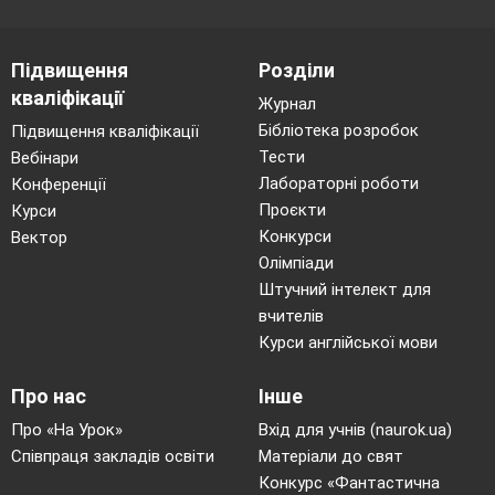
Підвищення
Розділи
кваліфікації
Журнал
Бібліотека розробок
Підвищення кваліфікації
Тести
Вебінари
Лабораторні роботи
Конференції
Проєкти
Курси
Конкурси
Вектор
Олімпіади
Штучний інтелект для
вчителів
Курси англійської мови
Про нас
Інше
Про «На Урок»
Вхід для учнів (naurok.ua)
Співпраця закладів освіти
Матеріали до свят
Конкурс «Фантастична