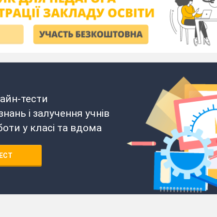
айн-тести
нань і залучення учнів
боти у класі та вдома
ЕСТ