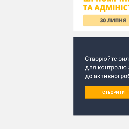
Створюйте онл
для контролю з
до активної ро
СТВОРИТИ Т