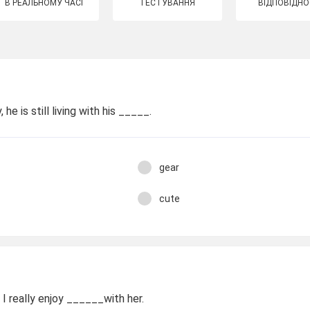
В РЕАЛЬНОМУ ЧАСІ
ТЕСТУВАННЯ
ВІДПОВІДНО
 he is still living with his _____.
gear
cute
 really enjoy ______with her.