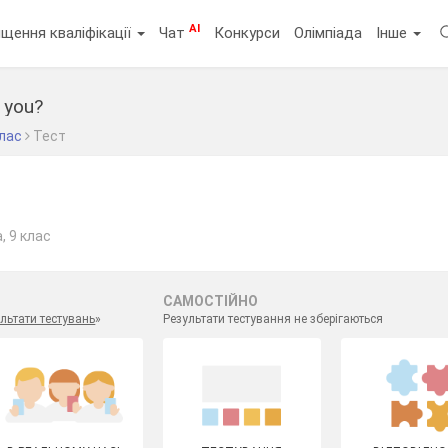
AI
щення кваліфікації
Чат
Конкурси
Олімпіада
Інше
 you?
клас
Тест
, 9 клас
САМОСТІЙНО
льтати тестувань
»
Результати тестування не зберігаються