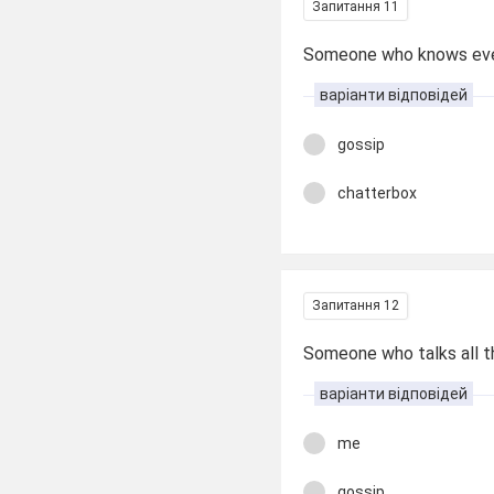
Запитання 11
Someone who knows ever
варіанти відповідей
gossip
chatterbox
Запитання 12
Someone who talks all th
варіанти відповідей
me
gossip