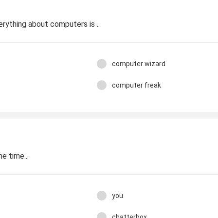
ything about computers is ..
computer wizard
computer freak
e time...
you
chatterbox