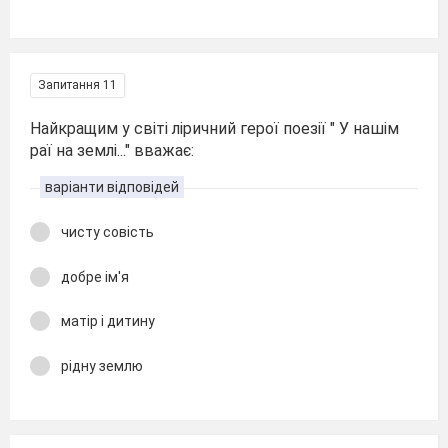
Запитання 11
Найкращим у світі ліричний герої поезії " У нашім
раї на землі..." вважає:
варіанти відповідей
чисту совість
добре ім'я
матір і дитину
рідну землю