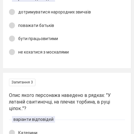
дотримуватися нарородних звичаїв
поважати батьків
бути працьовитими
не кохатися з москалями
Запитання 3
Опис якого персонажа наведено в рядках: "У
латаній свитиночці, на плечах торбина, в руці
ціпок.."?
варіанти відповідей
Катерини