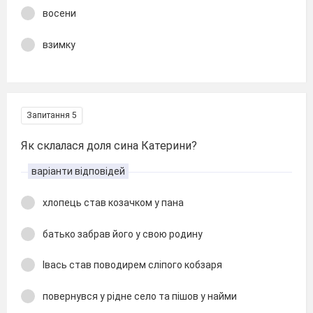
восени
взимку
Запитання 5
Як склалася доля сина Катерини?
варіанти відповідей
хлопець став козачком у пана
батько забрав його у свою родину
Івась став поводирем сліпого кобзаря
повернувся у рідне село та пішов у найми