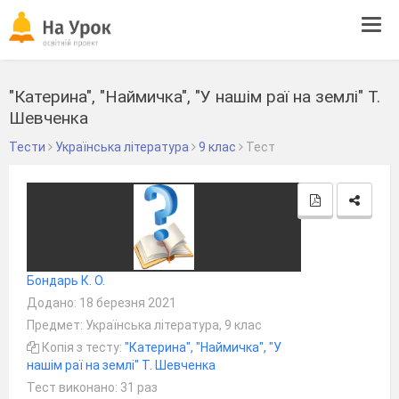
Tog
navi
"Катерина", "Наймичка", "У нашім раї на землі" Т.
Шевченка
Тести
Українська література
9 клас
Тест
Бондарь К. О.
Додано: 18 березня 2021
Предмет: Українська література, 9 клас
Копія з тесту:
"Катерина", "Наймичка", "У
нашім раї на землі" Т. Шевченка
Тест виконано: 31 раз