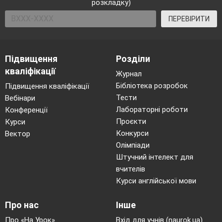
розкладку)
ПЕРЕВІРИТИ
Підвищення
Розділи
кваліфікації
Журнал
Бібліотека розробок
Підвищення кваліфікації
Тести
Вебінари
Лабораторні роботи
Конференції
Проєкти
Курси
Конкурси
Вектор
Олімпіади
Штучний інтелект для
вчителів
Курси англійської мови
Про нас
Інше
Про «На Урок»
Вхід для учнів (naurok.ua)