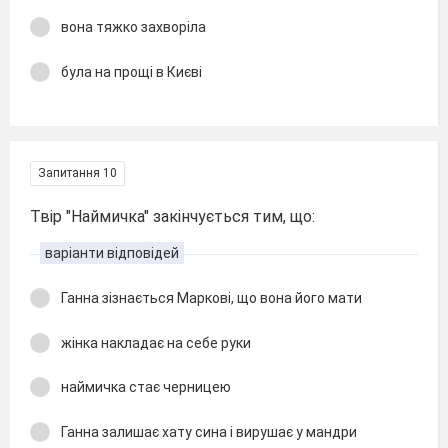
вона тяжко захворіла
була на прощі в Києві
Запитання 10
Твір "Наймичка" закінчується тим, що:
варіанти відповідей
Ганна зізнається Маркові, що вона його мати
жінка накладає на себе руки
наймичка стає черницею
Ганна залишає хату сина і вирушає у мандри