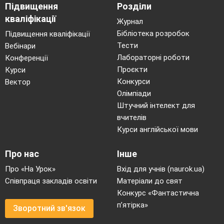
Підвищення
Розділи
кваліфікації
Журнал
Бібліотека розробок
Підвищення кваліфікації
Тести
Вебінари
Лабораторні роботи
Конференції
Проєкти
Курси
Конкурси
Вектор
Олімпіади
Штучний інтелект для
вчителів
Курси англійської мови
Про нас
Інше
Про «На Урок»
Вхід для учнів (naurok.ua)
Співпраця закладів освіти
Матеріали до свят
Конкурс «Фантастична
п’ятірка»
Зворотний зв'язок