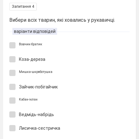
Запитання 4
Вибери всіх тварин, які ховались у рукавичці.
варіанти відповідей
Вовчик-братик
Коза-дереза
Мишка-шкряботушка
Зайчик-побігайчик
Кабан-іклан
Ведмідь-набрідь
Лисичка-сестричка