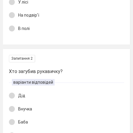
У лісі
На подвір'ї
В полі
Запитання 2
Хто загубив рукавичку?
варіанти відповідей
Дід
Внучка
Баба