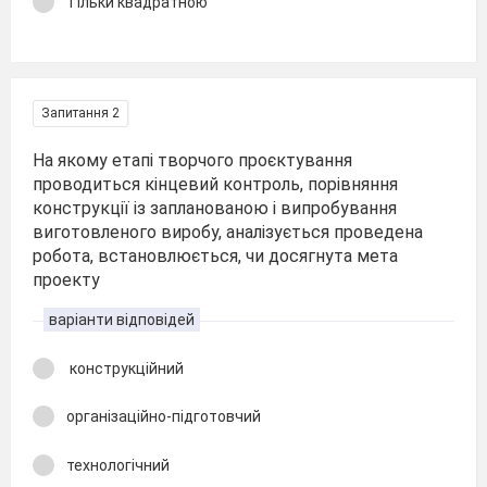
Тільки квадратною
Запитання 2
На якому етапі творчого проєктування
проводиться кінцевий контроль, порів­няння
конструк­ції із запланованою і випробування
виготовленого виробу, аналізується проведена
робота, встановлюється, чи досягнута мета
проекту
варіанти відповідей
конструкційний
організаційно-підготовчий
технологічний