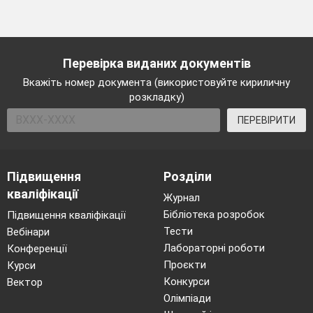
Перевірка виданих документів
Вкажіть номер документа (використовуйте кириличну
розкладку)
ПЕРЕВІРИТИ
Підвищення
Розділи
кваліфікації
Журнал
Бібліотека розробок
Підвищення кваліфікації
Тести
Вебінари
Лабораторні роботи
Конференції
Проєкти
Курси
Конкурси
Вектор
Олімпіади