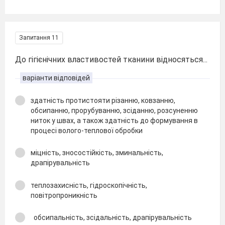
Запитання 11
До гігієнічних властивостей тканини відносяться...
варіанти відповідей
здатність протистояти різанню, ковзанню,
обсипанню, прорубуванню, зсіданню, розсуненню
ниток у швах, а також здатність до формування в
процесі волого-теплової обробки
міцність, зносостійкість, зминальність,
драпірувальність
теплозахисність, гідроскопічність,
повітропроникність
обсипальність, зсідальність, драпірувальність