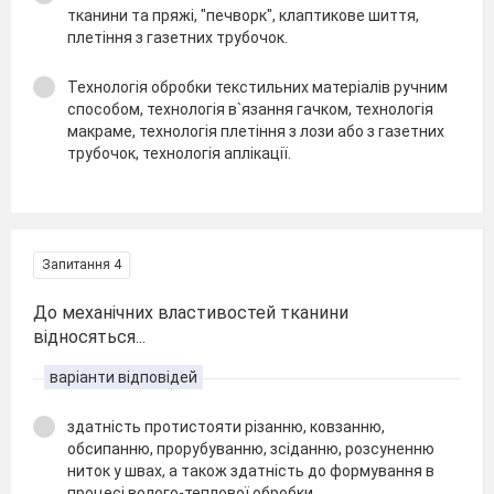
тканини та пряжі, "печворк", клаптикове шиття,
плетіння з газетних трубочок.
Технологія обробки текстильних матеріалів ручним
способом, технологія в`язання гачком, технологія
макраме, технологія плетіння з лози або з газетних
трубочок, технологія аплікації.
Запитання 4
До механічних властивостей тканини
відносяться...
варіанти відповідей
здатність протистояти різанню, ковзанню,
обсипанню, прорубуванню, зсіданню, розсуненню
ниток у швах, а також здатність до формування в
процесі волого-теплової обробки