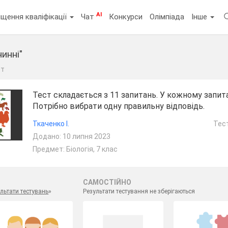
AI
щення кваліфікації
Чат
Конкурси
Олімпіада
Інше
инні"
ст
Тест складається з 11 запитань. У кожному запита
Потрібно вибрати одну правильну відповідь.
Ткаченко І.
Тест
Додано: 10 липня 2023
Предмет: Біологія, 7 клас
САМОСТІЙНО
льтати тестувань
»
Результати тестування не зберігаються