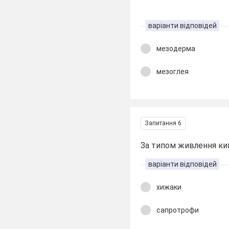
варіанти відповідей
мезодерма
мезоглея
Запитання 6
За типом живлення к
варіанти відповідей
хижаки
сапротрофи