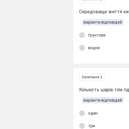
Середовище життя к
варіанти відповідей
ґрунтове
водне
Запитання 3
Кількість шарів тіла гі
варіанти відповідей
один
три