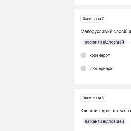
Запитання 7
Малорухливий спосіб 
варіанти відповідей
коренерот
люцернарія
Запитання 8
Клітини гідри, що маю
варіанти відповідей