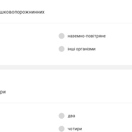
ишковопорожнинних
наземно-повітряне
інші організми
дри
два
чотири