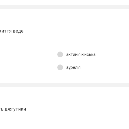
життя веде
актинія кінська
аурелія
ть джгутики