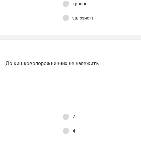
травні
залозисті
До кишковопорожнинних не належить
2
4