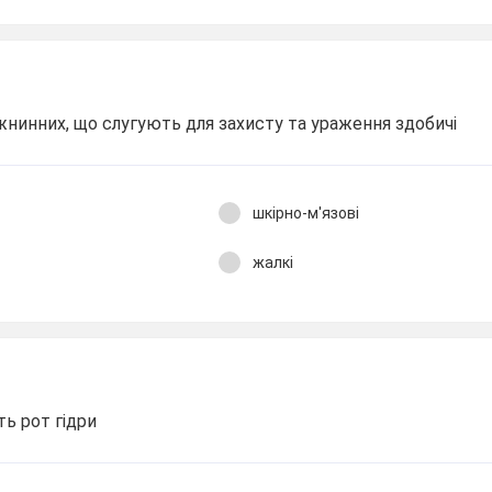
нинних, що слугують для захисту та ураження здобичі
шкірно-м'язові
жалкі
ь рот гідри