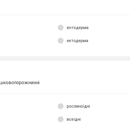
ентодерма
ектодерма
ишковопорожнинні
рослиноїдні
всеїдні