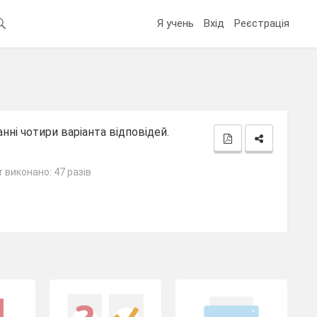
Я учень
Вхід
Реєстрація
нні чотири варіанта відповідей.
 виконано: 47 разів