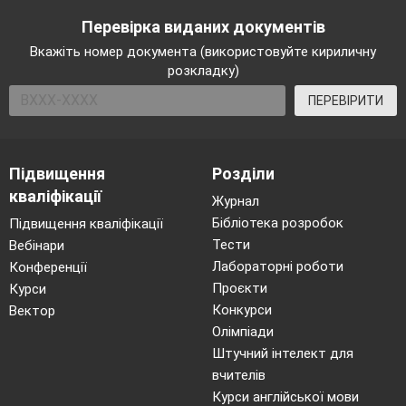
Перевірка виданих документів
Вкажіть номер документа (використовуйте кириличну
розкладку)
ПЕРЕВІРИТИ
Підвищення
Розділи
кваліфікації
Журнал
Бібліотека розробок
Підвищення кваліфікації
Тести
Вебінари
Лабораторні роботи
Конференції
Проєкти
Курси
Конкурси
Вектор
Олімпіади
Штучний інтелект для
вчителів
Курси англійської мови