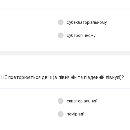
субекваторіальному
субтропічному
НЕ повторюється двічі (в північній та південній півкулі)?
екваторіальний
помірний