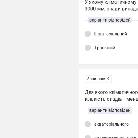
У якому кліматичному п
3000 мм, опади випад
варіанти відповідей
Екваторіальний
Тропічний
Запитання 9
Для якого кліматичног
кількість опадів - ме
варіанти відповідей
екваторіального
судекваторіального