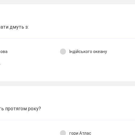
сати дмуть з:
рова
Індійського океану
у
ть протягом року?
гори Атлас