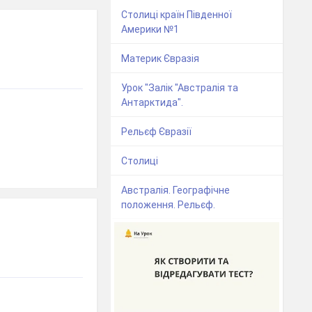
Столиці країн Південної
Америки №1
Материк Євразія
Урок "Залік "Австралія та
Антарктида".
Рельєф Євразії
Столиці
Австралія. Географічне
положення. Рельєф.