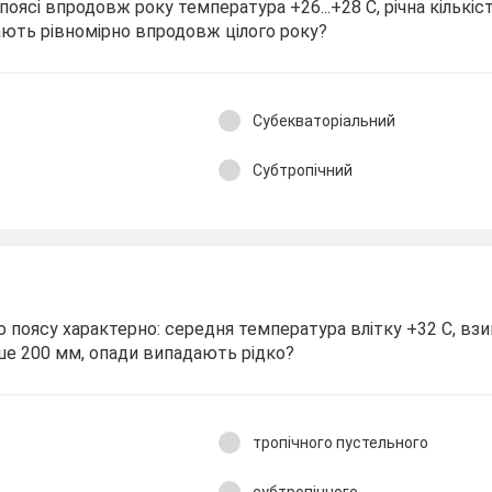
оясі впродовж року температура +26...+28 С, річна кількіст
ають рівномірно впродовж цілого року?
Субекваторіальний
Субтропічний
о поясу характерно: середня температура влітку +32 С, взим
нше 200 мм, опади випадають рідко?
тропічного пустельного
субтропічного