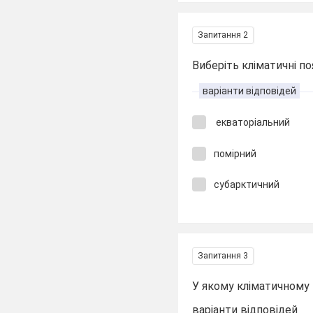
Запитання 2
Виберіть кліматичні п
варіанти відповідей
екваторіальний
помірний
субарктичний
Запитання 3
У якому кліматичному 
варіанти відповідей