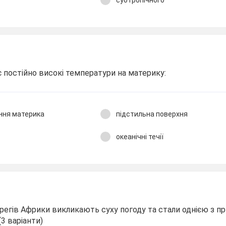
 постійно високі температури на материку:
ння материка
підстильна поверхня
океанічні течії
 берегів Африки викликають суху погоду та стали однією з п
3 варіанти)