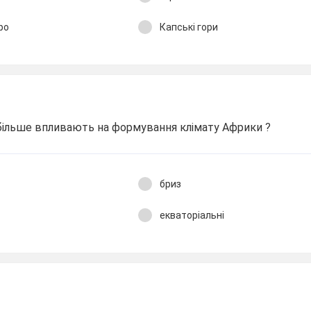
ро
Капські гори
йбільше впливають на формування клімату Африки ?
бриз
екваторіальні