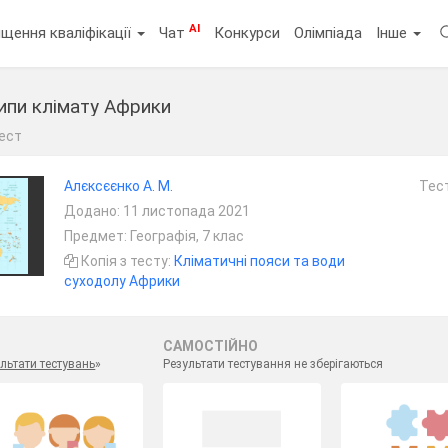
AI
щення кваліфікації
Чат
Конкурси
Олімпіада
Інше
типи клімату Африки
ест
Алєксєєнко А. М.
Тест
Додано: 11 листопада 2021
Предмет: Географія, 7 клас
Копія з тесту:
Кліматичні пояси та води
суходолу Африки
САМОСТІЙНО
льтати тестувань
»
Результати тестування не зберігаються