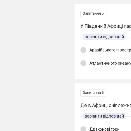
Запитання 5
У Південній Африці па
варіанти відповідей
Аравійського півост
Атлантичного океан
Запитання 6
Де в Африці сніг лежи
варіанти відповідей
Драконові гори