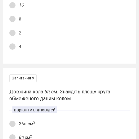
16
8
2
4
Запитання 9
Довжина кола
6π см.
Знайдіть площу круга
обмеженого даним колом.
варіанти відповідей
2
36π см
2
6π см