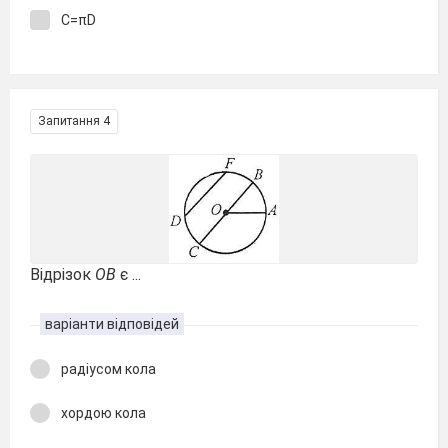
С=πD
Запитання 4
Відрізок
ОВ
є ...
варіанти відповідей
радіусом кола
хордою кола