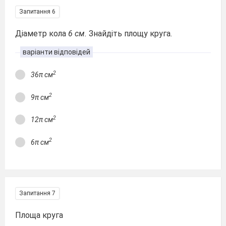
Запитання 6
Діаметр кола
6 см.
Знайдіть площу круга.
варіанти відповідей
2
36π см
2
9π см
2
12π см
2
6π см
Запитання 7
Площа круга