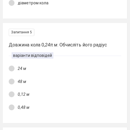
діаметром кола
Запитання 5
Довжина кола 0,
24π м
. Обчисліть його радіус
варіанти відповідей
24 м
48 м
0,12 м
0,48 м