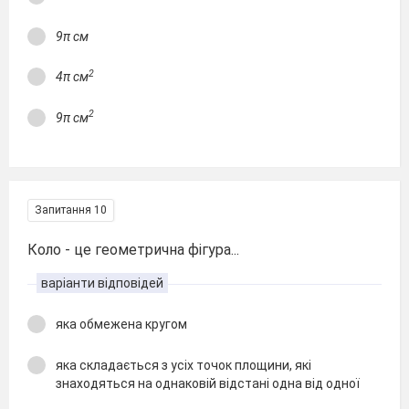
9π см
2
4π см
2
9π см
Запитання 10
Коло - це геометрична фігура...
варіанти відповідей
яка обмежена кругом
яка складається з усіх точок площини, які
знаходяться на однаковій відстані одна від одної