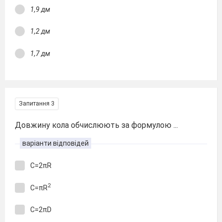
1,9 дм
1,2 дм
1,7 дм
Запитання 3
Довжину кола обчислюють за формулою ...
варіанти відповідей
С=2πR
2
C=πR
С=2πD