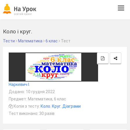
Tog
navi
Коло і круг.
Тести
Математика
6 клас
Тест
Наркевич І.
Додано: 10 грудня 2022
Предмет: Математика, 6 клас
Копія з тесту:
Коло. Круг. Діаграми
Тест виконано: 30 разів