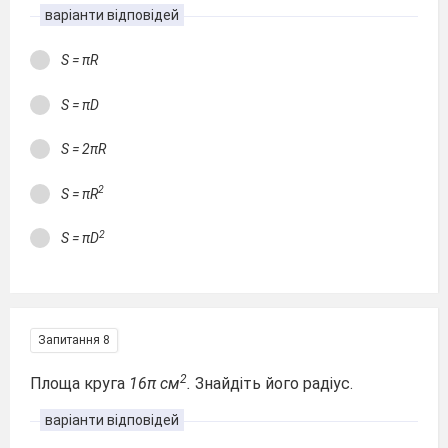
варіанти відповідей
S = πR
S = πD
S = 2πR
2
S = πR
2
S = πD
Запитання 8
2
Площа круга
16π см
.
Знайдіть його радіус.
варіанти відповідей