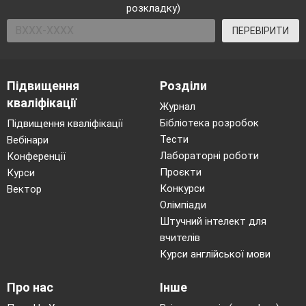
розкладку)
ПЕРЕВІРИТИ
Підвищення
Розділи
кваліфікації
Журнал
Бібліотека розробок
Підвищення кваліфікації
Тести
Вебінари
Лабораторні роботи
Конференції
Проєкти
Курси
Конкурси
Вектор
Олімпіади
Штучний інтелект для
вчителів
Курси англійської мови
Про нас
Інше