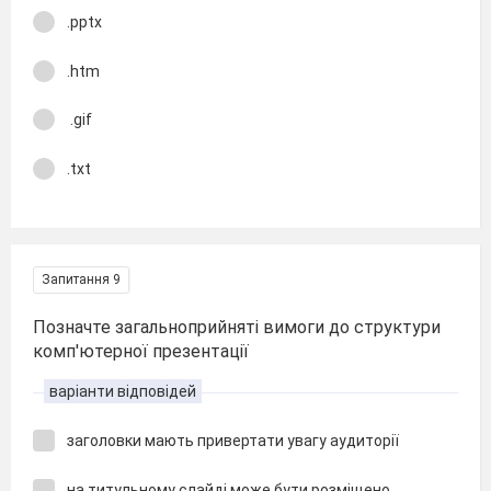
.pptx
.htm
.gif
.txt
Запитання 9
Позначте загальноприйняті вимоги до структури
комп'ютерної презентації
варіанти відповідей
заголовки мають привертати увагу аудиторії
на титульному слайді може бути розміщено