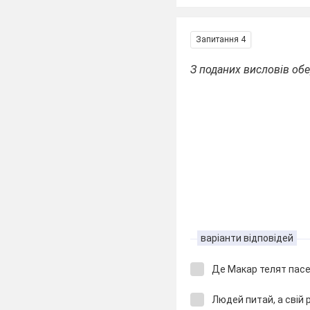
Запитання 4
З поданих висловів обе
варіанти відповідей
Де Макар телят пас
Людей питай, а свій 