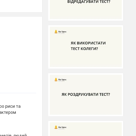
ро риси та
рактером
метів, людей,