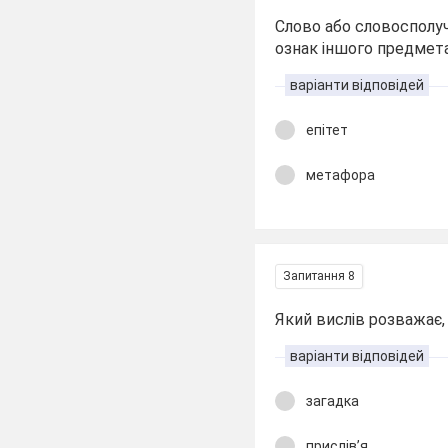
Слово або словосполуч
ознак іншого предмет
варіанти відповідей
епітет
метафора
Запитання 8
Який вислів розважає,
варіанти відповідей
загадка
прислів’я