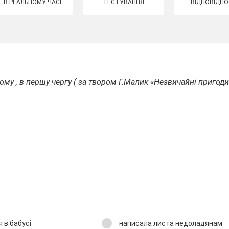
В РЕАЛЬНОМУ ЧАСІ
ТЕСТУВАННЯ
ВІДПОВІДНО
му , в першу чергу ( за твором Г.Малик «Незвичайні пригоди 
 в бабусі
написала листа недоладянам