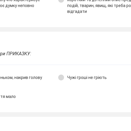
ює думку неповно
подій, тварин, явищ, які треба р
відгадати
бери ПРИКАЗКУ:
еньком, накрив голову
Чужі гроші не гріють
стя мало