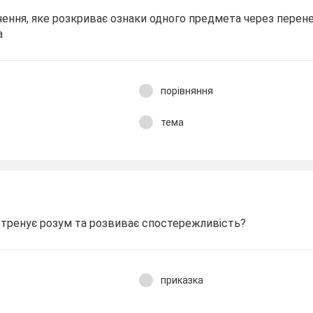
ення, яке розкриває ознаки одного предмета через перене
а
порівняння
тема
 тренує розум та розвиває спостережливість?
приказка