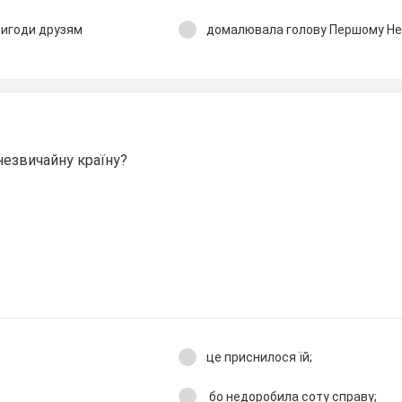
пригоди друзям
домалювала голову Першому Н
незвичайну країну?
це приснилося їй;
бо недоробила соту справу;