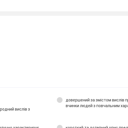
довершений за змістом вислів п
вчинки людей з повчальним ха
родний вислів з
 влучно характеризує
короткий та дотепний опис пред