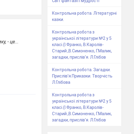
Світ фантазії і мудрості
Контрольна робота. Літературні
казки.
Контрольна робота з
української літератури №2 у 5
, - це...
класі.(І.Франко, В.Каролів-
Старий.,В.Симоненко, Г.Малик,
загадки, прислів'я. Л.Глібов
Контрольна робота. Загадки.
Прислів'я.Приказки. Творчість
Л.Глібова
Контрольна робота з
української літератури №2 у 5
класі.(І.Франко, В.Каролів-
Старий.,В.Симоненко, Г.Малик,
загадки, прислів'я. Л.Глібов