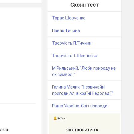
Схожі тест
Тарас Шевченко
Павло Тичина
Творчість П.Тичини
Творчість Т.Шевченка
М.Рильський. "Люби природу не
як символ.."
Галина Малик. "Незвичайні
пригоди Алі в країні Недоладії"
Рідна Україна. Світ природи.
хліба