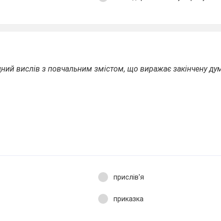
ний вислів з повчальним змістом, що виражає закінчену думку
прислів'я
приказка