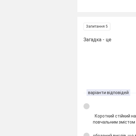
Запитання 5
Загадка - це
варіанти відповідей
Короткий стійкий на
повчальним змістом
образний вислів, що