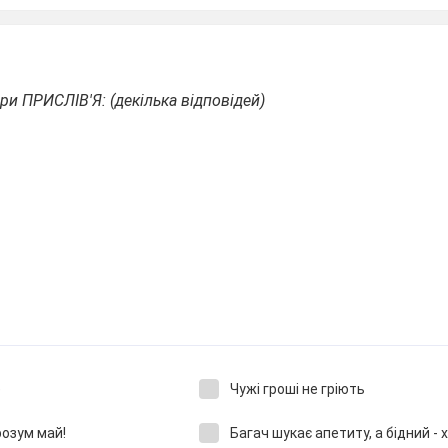
ри ПРИСЛІВ'Я: (декілька відповідей)
е
Чужі гроші не гріють
розум май!
Багач шукає апетиту, а бідний - 