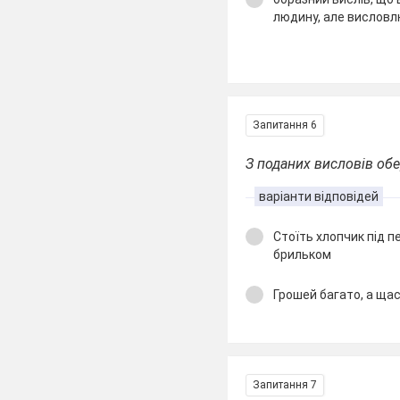
людину, але висловл
Запитання 6
З поданих висловів о
варіанти відповідей
Стоїть хлопчик під п
брильком
Грошей багато, а ща
Запитання 7