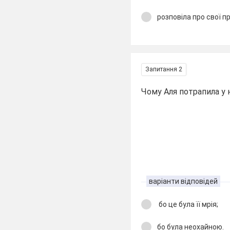
розповіла про свої 
Запитання 2
Чому Аля потрапила у 
варіанти відповідей
бо це була її мрія;
бо була неохайною.