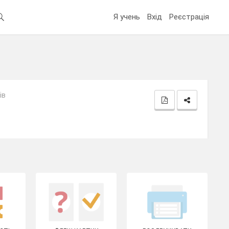
Я учень
Вхід
Реєстрація
ів