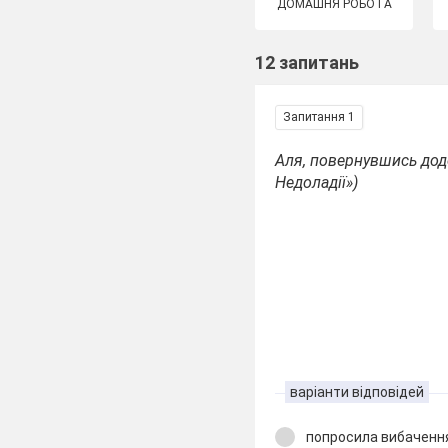
ДОМАШНЯ РОБОТА
12 запитань
Запитання 1
Аля, повернувшись додо
Недоладії»)
варіанти відповідей
попросила вибачення