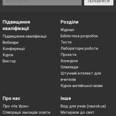
ПЕРЕВІРИТИ
Підвищення
Розділи
кваліфікації
Журнал
Бібліотека розробок
Підвищення кваліфікації
Тести
Вебінари
Лабораторні роботи
Конференції
Проєкти
Курси
Конкурси
Вектор
Олімпіади
Штучний інтелект для
вчителів
Курси англійської мови
Про нас
Інше
Про «На Урок»
Вхід для учнів (naurok.ua)
Співпраця закладів освіти
Матеріали до свят