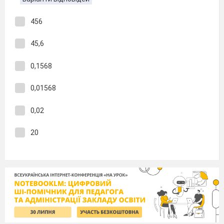
456
45,6
0,1568
0,01568
0,02
20