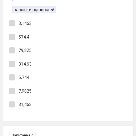
варіанти відповідей
3,1463
574,4
79,825
314,63
5,744
7,9825
31,463
Запитання 4