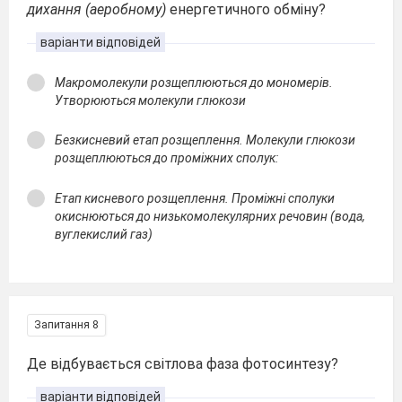
дихання (аеробному)
енергетичного обміну?
варіанти відповідей
Макромолекули розщеплюються до мономерів.
Утворюються молекули глюкози
Безкисневий етап розщеплення. Молекули глюкози
розщеплюються до проміжних сполук:
Етап кисневого розщеплення. Проміжні сполуки
окиснюються до низькомолекулярних речовин (вода,
вуглекислий газ)
Запитання 8
Де відбувається світлова фаза фотосинтезу?
варіанти відповідей