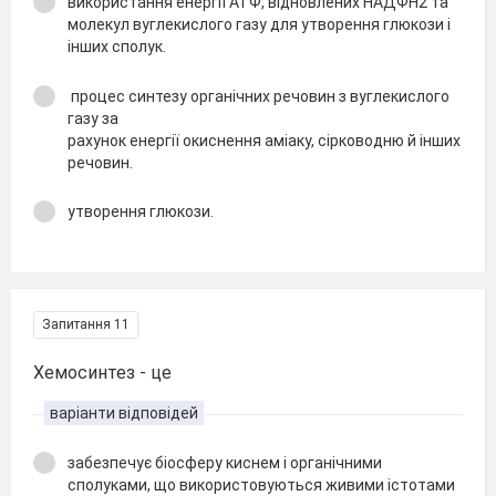
використання енергії АТФ, відновлених НАДФН2 та
молекул вуглекислого газу для утворення глюкози і
інших сполук.
процес синтезу органічних речовин з вуглекислого
газу за
рахунок енергії окиснення аміаку, сірководню й інших
речовин.
утворення глюкози.
Запитання 11
Хемосинтез - це
варіанти відповідей
забезпечує біосферу киснем і органічними
сполуками, що використовуються живими істотами