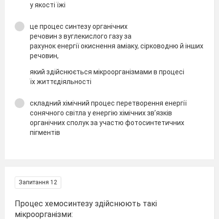
у якості їжі
це процес синтезу органічних
речовин з вуглекислого газу за
рахунок енергії окиснення аміаку, сірководню й інших
речовин,
який здійснюється мікроорганізмами в процесі
їх життєдіяльності
складний хімічний процес перетворення енергії
сонячного світла у енергію хімічних зв’язків
органічних сполук за участю фотосинтетичних
пігментів
Запитання 12
Процес хемосинтезу здійснюють такі
мікроорганізми: