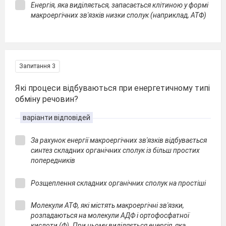
Енергія, яка виділяється, запасається клітиною у формі
макроергічних зв'язків низки сполук (наприклад, АТФ)
Запитання 3
Які процеси відбуваються при енергетичному типі
обміну речовин?
варіанти відповідей
За рахунок енергії макроергічних зв'язків відбувається
синтез складних органічних сполук із більш простих
попередників
Розщеплення складних органічних сполук на простіші
Молекули АТФ, які містять макроергічні зв'язки,
розпадаються на молекули АДФ і ортофосфатної
кислоти (Ф). При цьому виділяється енергія, яка