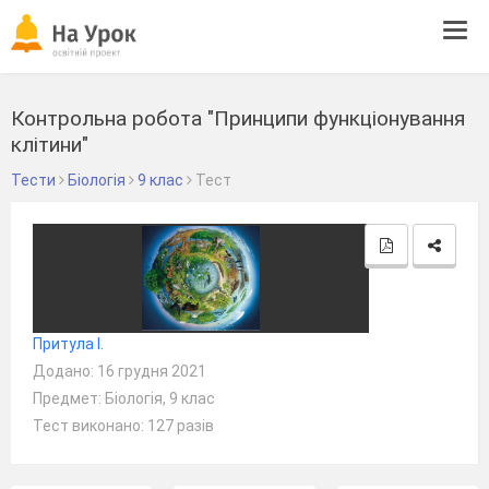
Tog
navi
Контрольна робота "Принципи функціонування
клітини"
Тести
Біологія
9 клас
Тест
Притула І.
Додано: 16 грудня 2021
Предмет: Біологія, 9 клас
Тест виконано: 127 разів