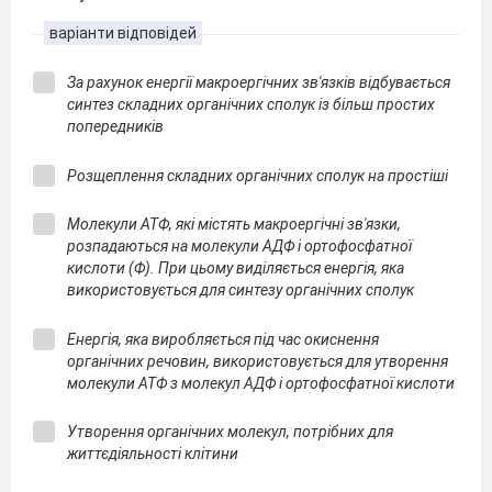
варіанти відповідей
За рахунок енергії макроергічних зв'язків відбувається
синтез складних органічних сполук із більш простих
попередників
Розщеплення складних органічних сполук на простіші
Молекули АТФ, які містять макроергічні зв'язки,
розпадаються на молекули АДФ і ортофосфатної
кислоти (Ф). При цьому виділяється енергія, яка
використовується для синтезу органічних сполук
Енергія, яка виробляється під час окиснення
органічних речовин, використовується для утворення
молекули АТФ з молекул АДФ і ортофосфатної кислоти
Утворення органічних молекул, потрібних для
життєдіяльності клітини