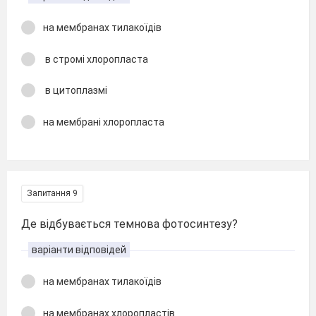
на мембранах тилакоїдів
в стромі хлоропласта
в цитоплазмі
на мембрані хлоропласта
Запитання 9
Де відбувається темнова фотосинтезу?
варіанти відповідей
на мембранах тилакоїдів
на мембранах хлоропластів