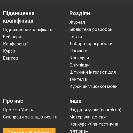
Підвищення
Розділи
кваліфікації
Журнал
Бібліотека розробок
Підвищення кваліфікації
Тести
Вебінари
Лабораторні роботи
Конференції
Проєкти
Курси
Конкурси
Вектор
Олімпіади
Штучний інтелект для
вчителів
Курси англійської мови
Про нас
Інше
Про «На Урок»
Вхід для учнів (naurok.ua)
Співпраця закладів освіти
Матеріали до свят
Конкурс «Фантастична
п’ятірка»