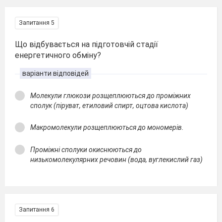
Запитання 5
Що відбувається на підготовчій стадії
енергетичного обміну?
варіанти відповідей
Молекули глюкози розщеплюються до проміжних
сполук (піруват, етиловий спирт, оцтова кислота)
Макромолекули розщеплюються до мономерів.
Проміжні сполуки окиснюються до
низькомолекулярних речовин (вода, вуглекислий газ)
Запитання 6