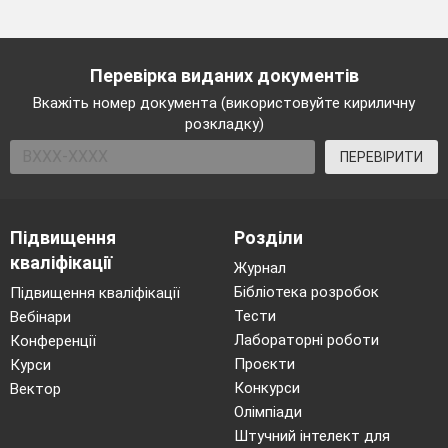
Перевірка виданих документів
Вкажіть номер документа (використовуйте кириличну
розкладку)
ПЕРЕВІРИТИ
Підвищення
Розділи
кваліфікації
Журнал
Бібліотека розробок
Підвищення кваліфікації
Тести
Вебінари
Лабораторні роботи
Конференції
Проєкти
Курси
Конкурси
Вектор
Олімпіади
Штучний інтелект для