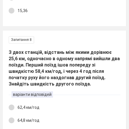
15,36
Запитання 8
З двох станцій, відстань між якими дорівнює
25,6 км, одночасно в одному напрямі вийшли два
поїзди. Перший поїзд ішов попереду зі
швидкістю 58,4 км/год, і через 4 год після
початку руху його наздогнав другий поїзд.
Знайдіть швидкість другого поїзда.
варіанти відповідей
62,4 км/год
64,8 км/год