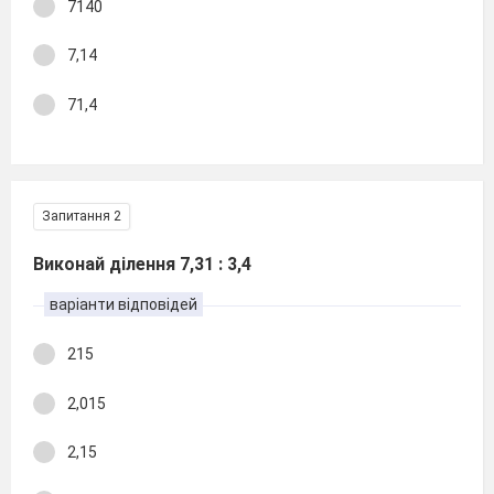
7140
7,14
71,4
Запитання 2
Виконай ділення 7,31 : 3,4
варіанти відповідей
215
2,015
2,15