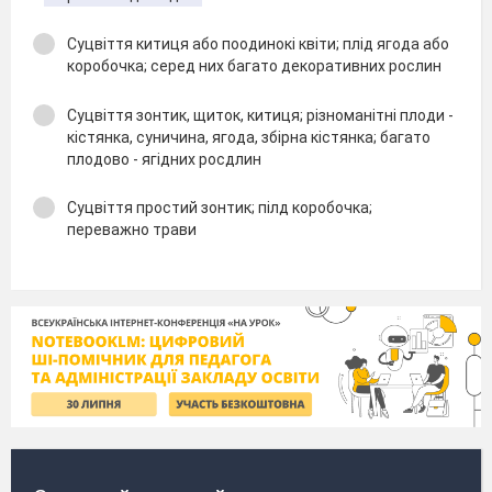
Суцвіття китиця або поодинокі квіти; плід ягода або
коробочка; серед них багато декоративних рослин
Суцвіття зонтик, щиток, китиця; різноманітні плоди -
кістянка, суничина, ягода, збірна кістянка; багато
плодово - ягідних росдлин
Суцвіття простий зонтик; пілд коробочка;
переважно трави