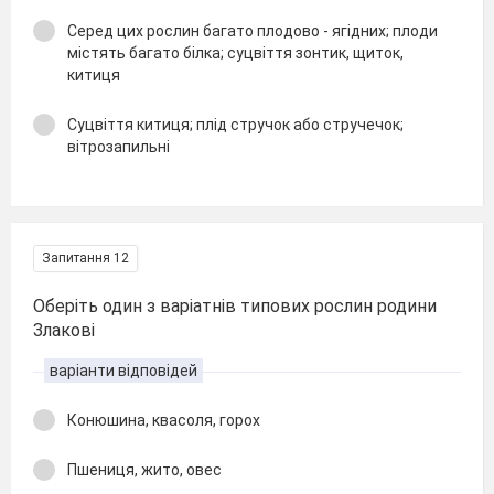
Серед цих рослин багато плодово - ягідних; плоди
містять багато білка; суцвіття зонтик, щиток,
китиця
Суцвіття китиця; плід стручок або стручечок;
вітрозапильні
Запитання 12
Оберіть один з варіатнів типових рослин родини
Злакові
варіанти відповідей
Конюшина, квасоля, горох
Пшениця, жито, овес