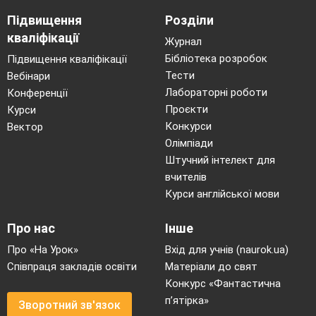
Підвищення
Розділи
кваліфікації
Журнал
Бібліотека розробок
Підвищення кваліфікації
Тести
Вебінари
Лабораторні роботи
Конференції
Проєкти
Курси
Конкурси
Вектор
Олімпіади
Штучний інтелект для
вчителів
Курси англійської мови
Про нас
Інше
Про «На Урок»
Вхід для учнів (naurok.ua)
Співпраця закладів освіти
Матеріали до свят
Конкурс «Фантастична
п’ятірка»
Зворотний зв'язок