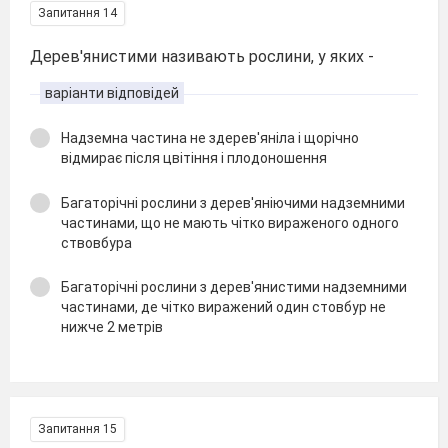
Запитання 14
Дерев'янистими називають рослини, у яких -
варіанти відповідей
Надземна частина не здерев'яніла і щорічно
відмирає після цвітіння і плодоношення
Багаторічні рослини з дерев'яніючими надземними
частинами, що не мають чітко вираженого одного
ствовбура
Багаторічні рослини з дерев'янистими надземними
частинами, де чітко виражений один стовбур не
нижче 2 метрів
Запитання 15