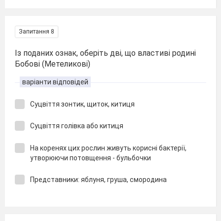
Запитання 8
Із поданих ознак, оберіть дві, що властиві родині
Бобові (Метеликові)
варіанти відповідей
Суцвіття зонтик, щиток, китиця
Суцвіття голівка або китиця
На коренях цих рослин живуть корисні бактерії,
утворюючи потовщення - бульбочки
Представники: яблуня, груша, смородина