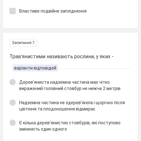
Властиве подвійне запліднення
Запитання 7
Трав'янистими називають рослини, у яких -
варіанти відповідей
Дерев'яниста надземна частина має чітко
виражений головний стовбур не нижче 2 метрів
Надземна частина не здерев'яніла і щорічно після
цвітіння та плодоношення відмирає
Є кілька дерев'янистих стовбурів, які поступово
змінюють один одного