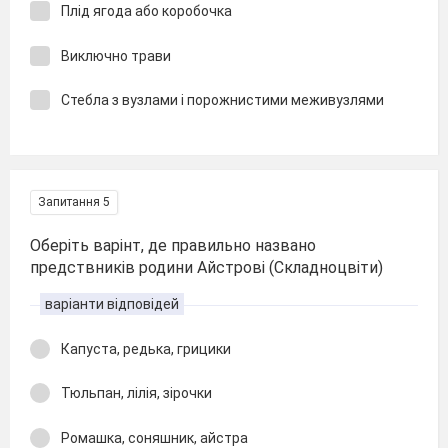
Плід ягода або коробочка
Виключно трави
Стебла з вузлами і порожнистими меживузлями
Запитання 5
Оберіть варінт, де правильно названо
предствників родини Айстрові (Складноцвіти)
варіанти відповідей
Капуста, редька, грицики
Тюльпан, лілія, зірочки
Ромашка, соняшник, айстра