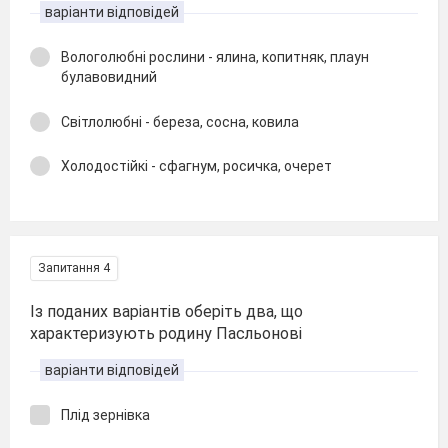
варіанти відповідей
Вологолюбні рослини - ялина, копитняк, плаун
булавовидний
Світлолюбні - береза, сосна, ковила
Холодостійкі - сфагнум, росичка, очерет
Запитання 4
Із поданих варіантів оберіть два, що
характеризують родину Пасльонові
варіанти відповідей
Плід зернівка