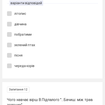
варіанти відповідей
літопис
дівчина
побратими
зелений птах
пісня
череда корів
Запитання 12
Чого навчає вірш В.Підпалого "...Бачиш: між трав
зелених"