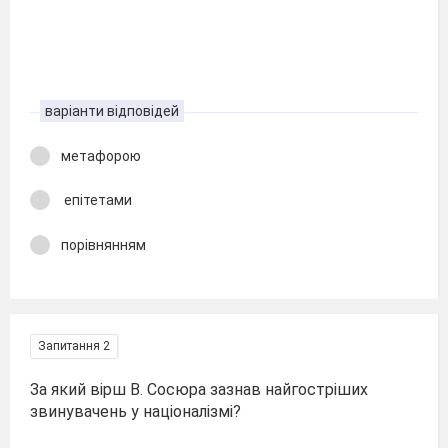
варіанти відповідей
метафорою
епітетами
порівнянням
Запитання 2
За який вірш В. Сосюра зазнав найгостріших
звинувачень у націоналізмі?