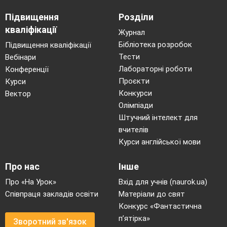
Підвищення
Розділи
кваліфікації
Журнал
Бібліотека розробок
Підвищення кваліфікації
Тести
Вебінари
Лабораторні роботи
Конференції
Проєкти
Курси
Конкурси
Вектор
Олімпіади
Штучний інтелект для
вчителів
Курси англійської мови
Про нас
Інше
Про «На Урок»
Вхід для учнів (naurok.ua)
Співпраця закладів освіти
Матеріали до свят
Конкурс «Фантастична
п’ятірка»
Зворотний зв'язок