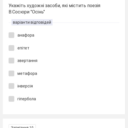
Укажіть художні засоби, які містить поезія
В.Сосюри "Осінь"
варіанти відповідей
анафора
епітет
звертання
метафора
інверсія
гіпербола
Запитання 10