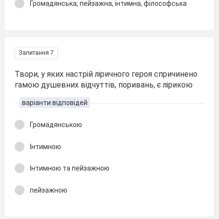
Громадянська, пейзажна, інтимна, філософська
Запитання 7
Твори, у яких настрій ліричного героя спричинено
гамою душевних відчуттів, поривань, є лірикою
варіанти відповідей
Громадянською
Інтимною
Інтимною та пейзажною
пейзажною