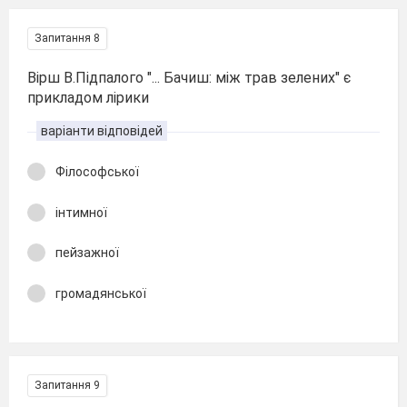
Запитання 8
Вірш В.Підпалого "... Бачиш: між трав зелених" є
прикладом лірики
варіанти відповідей
Філософської
інтимної
пейзажної
громадянської
Запитання 9