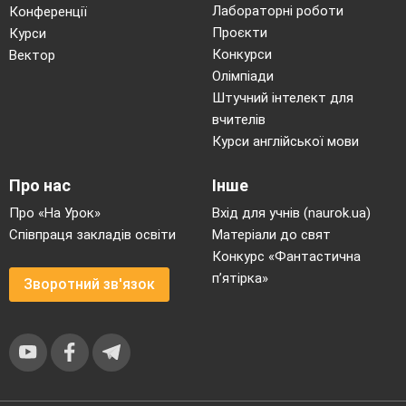
Лабораторні роботи
Конференції
Проєкти
Курси
Конкурси
Вектор
Олімпіади
Штучний інтелект для
вчителів
Курси англійської мови
Про нас
Інше
Про «На Урок»
Вхід для учнів (naurok.ua)
Співпраця закладів освіти
Матеріали до свят
Конкурс «Фантастична
п’ятірка»
Зворотний зв'язок