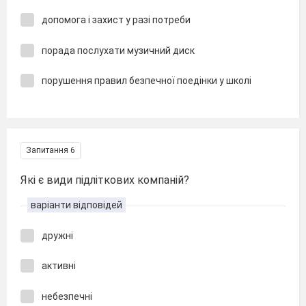
допомога і захист у разі потреби
порада послухати музичний диск
порушення правил безпечної поедінки у школі
Запитання 6
Які є види підліткових компаній?
варіанти відповідей
дружні
активні
небезпечні