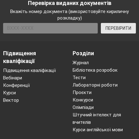
Перевірка виданих документів
Вкажіть номер документа (використовуйте кириличну
розкладку)
ПЕРЕВІРИТИ
Підвищення
Розділи
кваліфікації
Журнал
Бібліотека розробок
Підвищення кваліфікації
Тести
Вебінари
Лабораторні роботи
Конференції
Проєкти
Курси
Конкурси
Вектор
Олімпіади
Штучний інтелект для
вчителів
Курси англійської мови