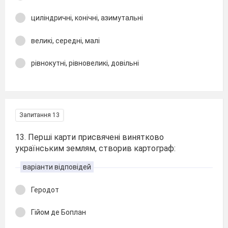
циліндричні, конічні, азимутальні
великі, середні, малі
рівнокутні, рівновеликі, довільні
Запитання 13
13. Перші карти присвячені винятково
українським землям, створив картограф:
варіанти відповідей
Геродот
Гійом де Боплан