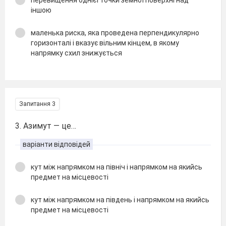
перевищення однієї точки земної поверхні над
іншою
маленька риска, яка проведена перпендикулярно
горизонталі і вказує вільним кінцем, в якому
напрямку схил знижується
Запитання 3
3. Азимут — це…
варіанти відповідей
кут між напрямком на північ і напрямком на якийсь
предмет на місцевості
кут між напрямком на південь і напрямком на якийсь
предмет на місцевості