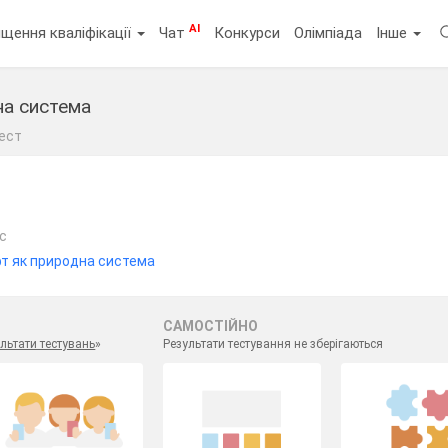
AI
щення кваліфікації
Чат
Конкурси
Олімпіада
Інше
на система
ест
ас
 як природна система
САМОСТІЙНО
льтати тестувань
»
Результати тестування не зберігаються