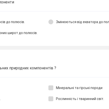
мпоненти
сів до полюсів.
Змінюються від екватора до пол
рних широт до полюсів.
ьних природних компонентів ?
Мінеральні та гірські породи
.
Рослинність і тваринний світ.