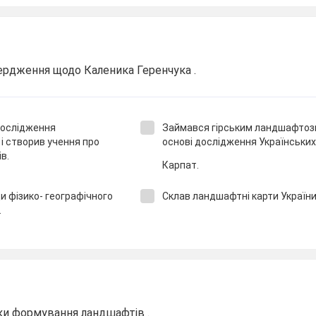
ердження щодо Каленика Геренчука .
дослідження
Займався гірським ландшафтоз
 створив учення про
основі дослідження Українських
в.
Карпат.
и фізико- географічного
Склав ландшафтні карти України
.
ки формування ландшафтів .