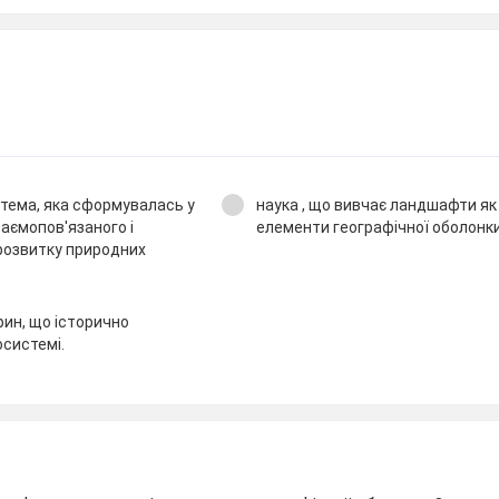
стема, яка сформувалась у
наука , що вивчає ландшафти як
аємопов'язаного і
елементи географічної оболонки
розвитку природних
рин, що історично
осистемі.