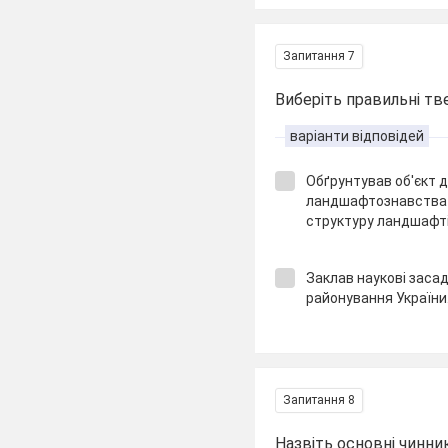
Запитання 7
Виберіть правильні тв
варіанти відповідей
Обґрунтував об'єкт 
ландшафтознавства і
структуру ландшафті
Заклав наукові засад
районування України
Запитання 8
Назвіть основні чинни