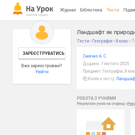
Журнал
Бібліотека
Тести
Підви
Ландшафт як природ
Тести
Географія
8 клас
Т
ЗАРЕЄСТРУВАТИСЬ
Смачко А. С.
Додано: 7 лютого 2025
Вже зареєстровані?
Предмет: Географія, 8 кл
Увійти
Копія з тесту:
Ландшафт
РОБОТА З УЧНЯМИ
Результати учнів на сторінці «
Резу