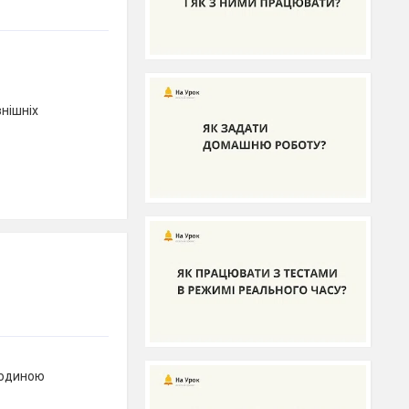
нішніх
людиною