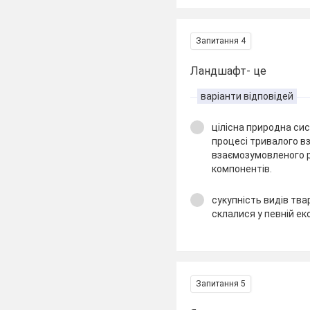
Запитання 4
Ландшафт- це
варіанти відповідей
цілісна природна си
процесі тривалого вз
взаємозумовленого 
компонентів.
сукупність видів тва
склалися у певній ек
Запитання 5