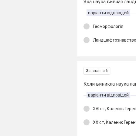
Яка наука вивчає ланд
варіанти відповідей
Геоморфологія
Ландшафтознавств
Запитання 6
Коли виникла наука л
варіанти відповідей
ХVI ст, Каленик Герен
ХХ ст, Каленик Герен