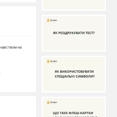
навством на
.