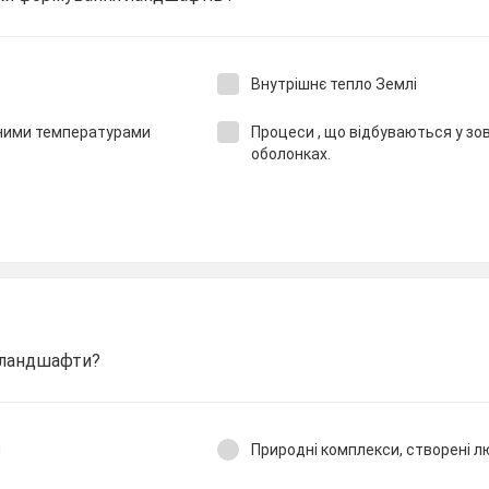
Внутрішнє тепло Землі
ивними температурами
Процеси , що відбуваються у зов
оболонках.
 ландшафти?
и
Природні комплекси, створені 