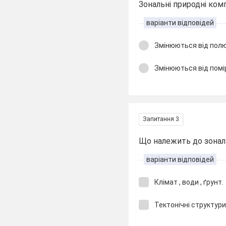
Зональні природні ко
варіанти відповідей
Змінюються від полю
Змінюються від помі
Запитання 3
Що належить до зонал
варіанти відповідей
Клімат , води , ґрунт.
Тектонічні структури