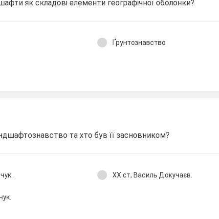
шафти як складові елементи географічної оболонки?
Ґрунтознавство
о
андшафтознавство та хто був її засновником?
чук.
XX ст, Василь Докучаєв.
чук.