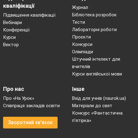
кваліфікації
Журнал
Бібліотека розробок
Підвищення кваліфікації
Тести
Вебінари
Лабораторні роботи
Конференції
Проєкти
Курси
Конкурси
Вектор
Олімпіади
Штучний інтелект для
вчителів
Курси англійської мови
Про нас
Інше
Про «На Урок»
Вхід для учнів (naurok.ua)
Співпраця закладів освіти
Матеріали до свят
Конкурс «Фантастична
п’ятірка»
Зворотний зв'язок