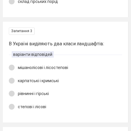
склад гірських порід
Запитання 3
В Україні виділяють два класи ландшафтів:
варіанти відповідей
мішанолісові і лісостепові
карпатські і кримські
рівнинні і гірські
степові і лісові