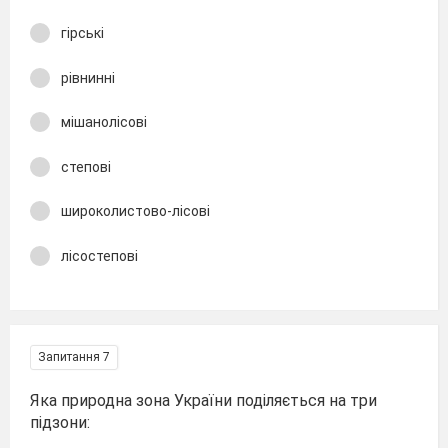
гірські
рівнинні
мішанолісові
степові
широколистово-лісові
лісостепові
Запитання 7
Яка природна зона України поділяється на три
підзони: