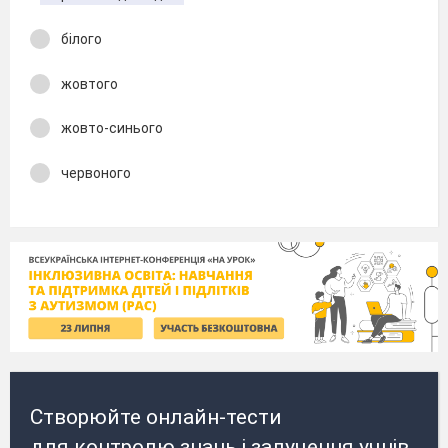
білого
жовтого
жовто-синього
червоного
Створюйте онлайн-тести
для контролю знань і залучення учнів