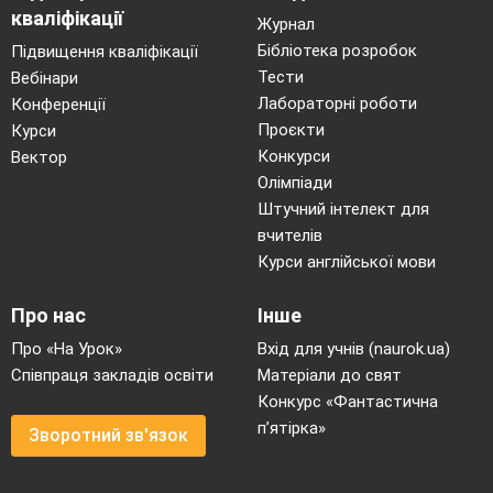
кваліфікації
Журнал
Бібліотека розробок
Підвищення кваліфікації
Тести
Вебінари
Лабораторні роботи
Конференції
Проєкти
Курси
Конкурси
Вектор
Олімпіади
Штучний інтелект для
вчителів
Курси англійської мови
Про нас
Інше
Про «На Урок»
Вхід для учнів (naurok.ua)
Співпраця закладів освіти
Матеріали до свят
Конкурс «Фантастична
п’ятірка»
Зворотний зв'язок