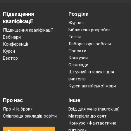
Підвищення
Розділи
кваліфікації
Журнал
Бібліотека розробок
Підвищення кваліфікації
Тести
Вебінари
Лабораторні роботи
Конференції
Проєкти
Курси
Конкурси
Вектор
Олімпіади
Штучний інтелект для
вчителів
Курси англійської мови
Про нас
Інше
Про «На Урок»
Вхід для учнів (naurok.ua)
Співпраця закладів освіти
Матеріали до свят
Конкурс «Фантастична
п’ятірка»