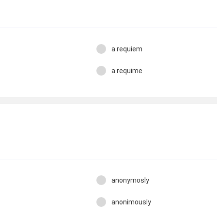
a requiem
a requime
anonymosly
anonimously