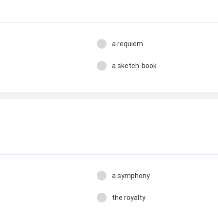
a requiem
a sketch-book
a symphony
the royalty