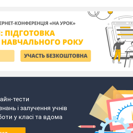
айн-тести
нань і залучення учнів
боти у класі та вдома