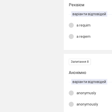
Реквієм
варіанти відповідей
a requim
a reqiem
Запитання 8
Анонімно
варіанти відповідей
anonymusly
anonymously