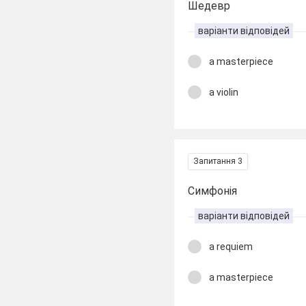
Шедевр
варіанти відповідей
a masterpiece
a violin
Запитання 3
Симфонія
варіанти відповідей
a requiem
a masterpiece