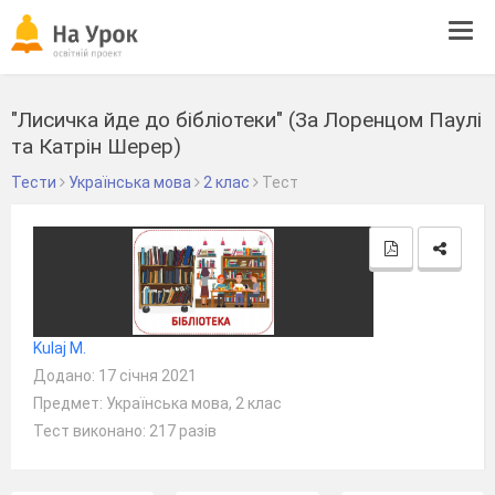
Tog
navi
"Лисичка йде до бiблiотеки" (За Лоренцом Паулi
та Катрiн Шерер)
Тести
Українська мова
2 клас
Тест
Kulaj M.
Додано: 17 січня 2021
Предмет: Українська мова, 2 клас
Тест виконано: 217 разів