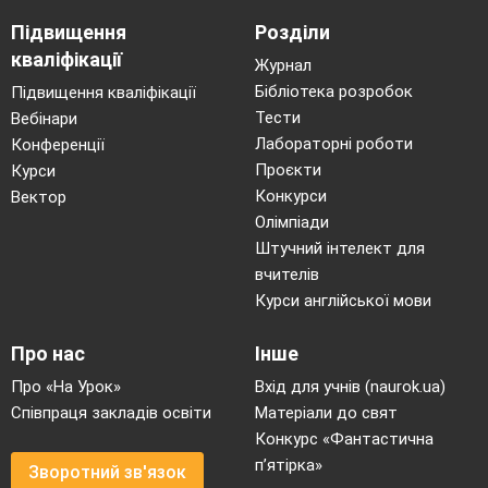
Підвищення
Розділи
кваліфікації
Журнал
Бібліотека розробок
Підвищення кваліфікації
Тести
Вебінари
Лабораторні роботи
Конференції
Проєкти
Курси
Конкурси
Вектор
Олімпіади
Штучний інтелект для
вчителів
Курси англійської мови
Про нас
Інше
Про «На Урок»
Вхід для учнів (naurok.ua)
Співпраця закладів освіти
Матеріали до свят
Конкурс «Фантастична
п’ятірка»
Зворотний зв'язок