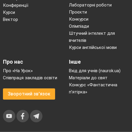
Лабораторні роботи
Конференції
Проєкти
Курси
Конкурси
Вектор
Олімпіади
Штучний інтелект для
вчителів
Курси англійської мови
Про нас
Інше
Про «На Урок»
Вхід для учнів (naurok.ua)
Співпраця закладів освіти
Матеріали до свят
Конкурс «Фантастична
п’ятірка»
Зворотний зв'язок