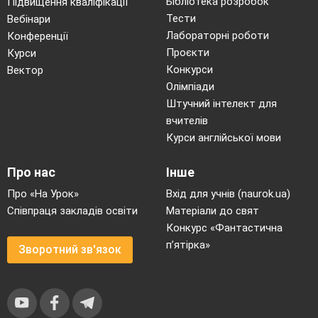
Бібліотека розробок
Підвищення кваліфікації
Тести
Вебінари
Лабораторні роботи
Конференції
Проєкти
Курси
Конкурси
Вектор
Олімпіади
Штучний інтелект для
вчителів
Курси англійської мови
Про нас
Інше
Про «На Урок»
Вхід для учнів (naurok.ua)
Співпраця закладів освіти
Матеріали до свят
Конкурс «Фантастична
п’ятірка»
Зворотний зв'язок