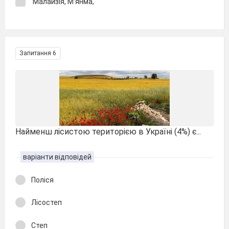
Малайзія, М’янма,
Запитання 6
Найменш лісистою територією в Україні (4%) є...
варіанти відповідей
Поліся
Лісостеп
Степ