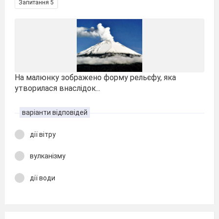
Запитання 5
На малюнку зображено форму рельєфу, яка
утворилася внаслідок...
варіанти відповідей
дії вітру
вулканізму
дії води