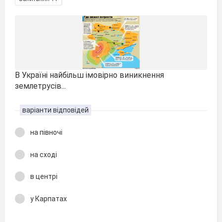
В Україні найбільш імовірно виникнення
землетрусів...
варіанти відповідей
на півночі
на сході
в центрі
у Карпатах