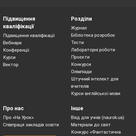
Підвищення
Розділи
кваліфікації
Журнал
Бібліотека розробок
Підвищення кваліфікації
Тести
Вебінари
Лабораторні роботи
Конференції
Проєкти
Курси
Конкурси
Вектор
Олімпіади
Штучний інтелект для
вчителів
Курси англійської мови
Про нас
Інше
Про «На Урок»
Вхід для учнів (naurok.ua)
Співпраця закладів освіти
Матеріали до свят
Конкурс «Фантастична