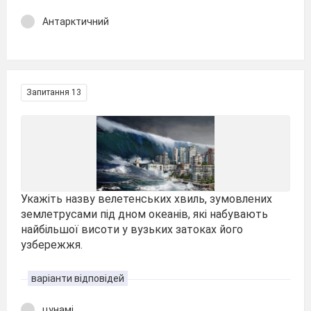
Антарктичний
Запитання 13
Укажіть назву велетенських хвиль, зумовлених
землетрусами під дном океанів, які набувають
найбільшої висоти у вузьких затоках його
узбережжя.
варіанти відповідей
цунамі