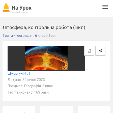
Tog
navi
Літосфера, контрольна робота (інкл)
Тести
Географія
6 клас
Тест
Шморгун Н. Л.
Додано: 30 січня 2023
Предмет: Географія, 6 клас
Тест виконано: 163 рази