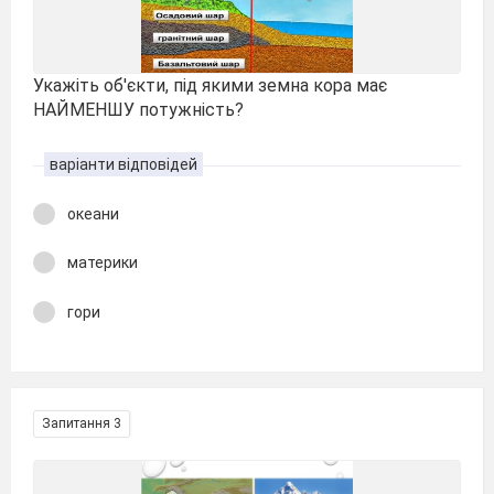
Укажіть об'єкти, під якими земна кора має
НАЙМЕНШУ потужність?
варіанти відповідей
океани
материки
гори
Запитання 3