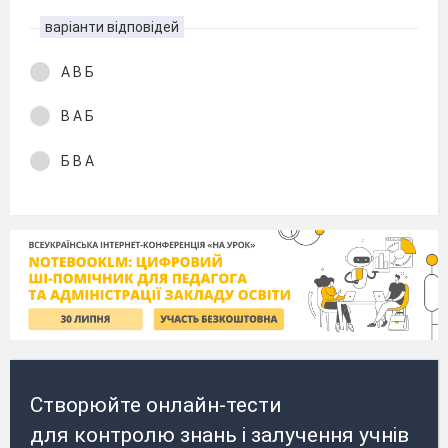
варіанти відповідей
А В Б
В А Б
Б В А
Створюйте онлайн-тести
для контролю знань і залучення учнів