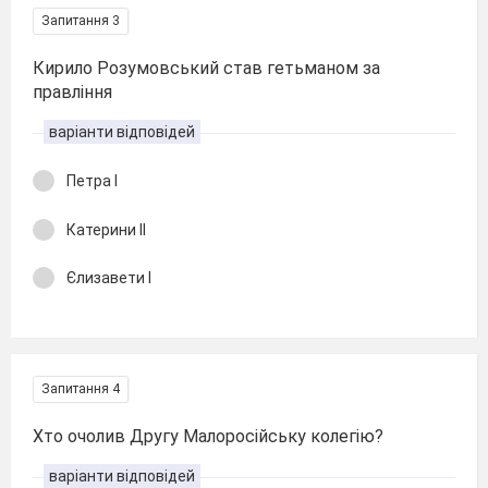
Запитання 3
Кирило Розумовський став гетьманом за
правління
варіанти відповідей
Петра І
Катерини ІІ
Єлизавети І
Запитання 4
Хто очолив Другу Малоросійську колегію?
варіанти відповідей