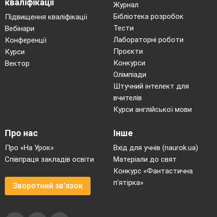
кваліфікації
Журнал
Бібліотека розробок
Підвищення кваліфікації
Тести
Вебінари
Лабораторні роботи
Конференції
Проєкти
Курси
Конкурси
Вектор
Олімпіади
Штучний інтелект для
вчителів
Курси англійської мови
Про нас
Інше
Про «На Урок»
Вхід для учнів (naurok.ua)
Співпраця закладів освіти
Матеріали до свят
Конкурс «Фантастична
п’ятірка»
Зворотний зв'язок