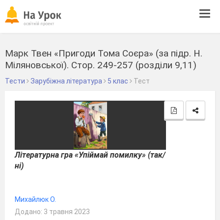
Tog
navi
Марк Твен «Пригоди Тома Соєра» (за підр. Н.
Міляновської). Стор. 249-257 (розділи 9,11)
Тести
Зарубіжна література
5 клас
Тест
Літературна гра «Упіймай помилку» (так/
ні)
Михайлюк О.
Додано: 3 травня 2023