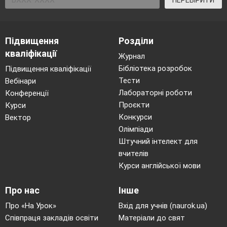
ПЕРЕВІРИТИ
Підвищення
Розділи
кваліфікації
Журнал
Бібліотека розробок
Підвищення кваліфікації
Тести
Вебінари
Лабораторні роботи
Конференції
Проєкти
Курси
Конкурси
Вектор
Олімпіади
Штучний інтелект для
вчителів
Курси англійської мови
Про нас
Інше
Про «На Урок»
Вхід для учнів (naurok.ua)
Співпраця закладів освіти
Матеріали до свят