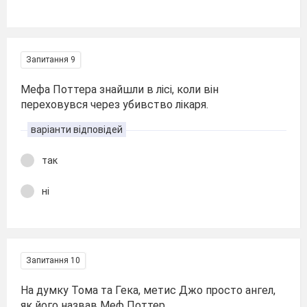
Запитання 9
Мефа Поттера знайшли в лісі, коли він
переховувся через убивство лікаря.
варіанти відповідей
так
ні
Запитання 10
На думку Тома та Гека, метис Джо просто ангел,
як його назвав Меф Поттер.