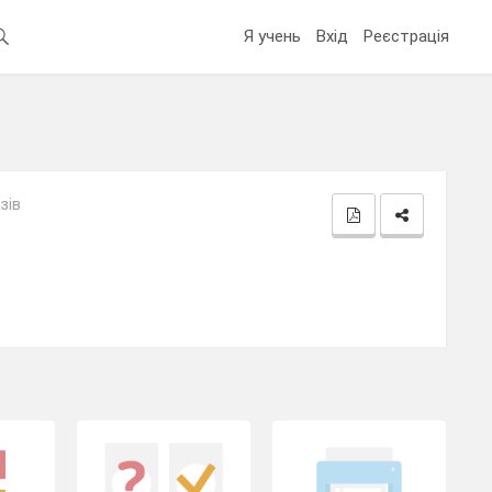
Я учень
Вхід
Реєстрація
зів