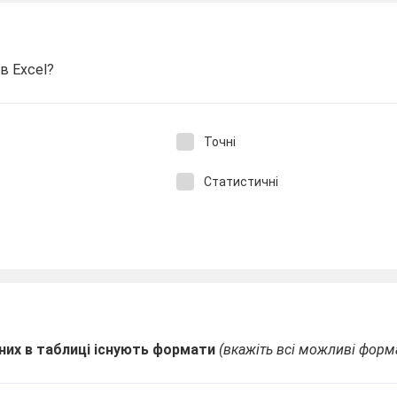
 в Excel?
Точні
Статистичні
них в таблиці існують формати
(вкажіть всі можливі форм