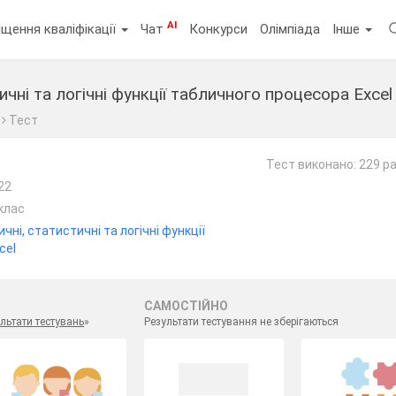
AI
щення кваліфікації
Чат
Конкурси
Олімпіада
Інше
чні та логічні функції табличного процесора Excel
Тест
Тест виконано: 229 ра
22
клас
ні, статистичні та логічні функції
cel
САМОСТІЙНО
льтати тестувань
»
Результати тестування не зберігаються