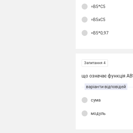
=В5*С5
=В5хС5
=В5*0,97
Запитання 4
що означає функція AB
варіанти відповідей
сума
модуль