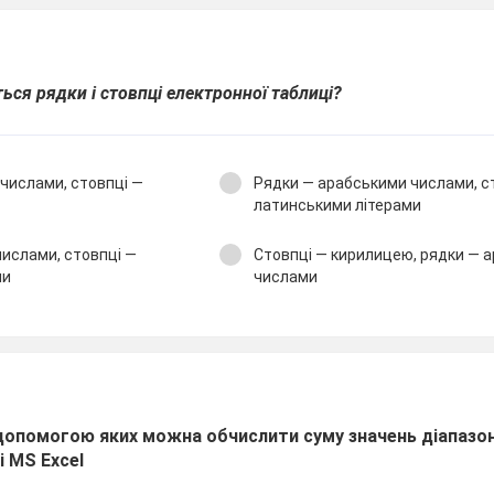
ся рядки і стовпці електронної таблиці?
числами, стовпці —
Рядки — арабськими числами, с
латинськими літерами
ислами, стовпці —
Стовпці — кирилицею, рядки — 
ми
числами
допомогою яких можна обчислити суму значень діапазон
і MS Excel