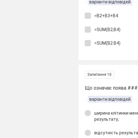
варіанти відповідей
=B2+B3+B4
=SUM(B2;B4)
=SUM(B2:B4)
Запитання 10
Що означає поява ###
варіанти відповідей
ширина клітинки ме
результату;
відсутність результа