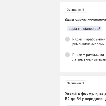
Запитання 8
Яким чином позначають
варіанти відповідей
Рядки — арабськими 
римськими числами
Рядки — римськими ч
латинськими літера
Запитання 9
Укажіть формули, за 
В2 до В4 у середовищ