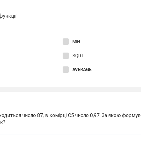
функції
MIN
SQRT
AVERAGE
ходиться число 87, в комірці С5 число 0,97. За якою форму
ок?