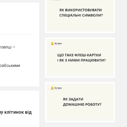
товпці —
арабськими
у клітинок від