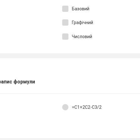
Базовий
Графічний
Числовий
 запис формули
=С1+2С2-С3/2