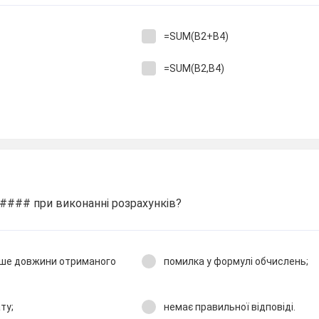
=SUM(B2+B4)
=SUM(B2,B4)
#### при виконанні розрахунків?
нше довжини отриманого
помилка у формулі обчислень;
ту;
немає правильної відповіді.