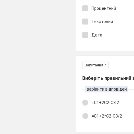
Процентний
Текстовий
Дата
Запитання 7
Виберіть правильний
варіанти відповідей
=С1+2С2-С3:2
=С1+2*С2-С3/2