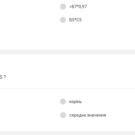
=87*0,97
В5*С5
S ?
корінь
середнє значення