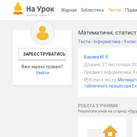
Журнал
Бібліотека
Тести
Підви
Математичні, статисти
Тести
Інформатика
9 клас
ЗАРЕЄСТРУВАТИСЬ
Варава М. В.
Додано: 21 листопада 20
Вже зареєстровані?
Предмет: Інформатика, 9 
Увійти
Копія з тесту:
Математич
табличного процесора Ex
РОБОТА З УЧНЯМИ
Результати учнів на сторінці «
Резу