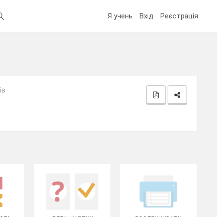
Я учень
Вхід
Реєстрація
ів