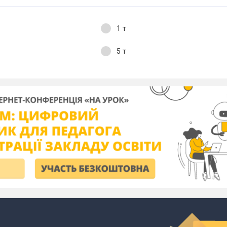
1 т
5 т