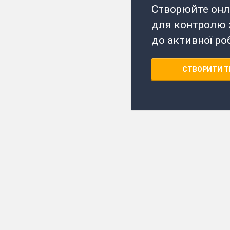
Створюйте онл
для контролю з
до активної ро
СТВОРИТИ Т