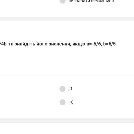
визначити неможливо
*4b та знайдіть його значення, якщо a=-5/6, b=6/5
-1
10