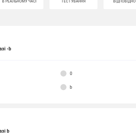
В РЕАЛЬНОМУ ЧАСІ
ТЕСТУВАННЯ
ВІДПОВІДНО
зі -b
0
b
зі b