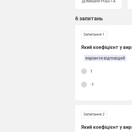
ДОМАШНЯ РОБОТА
6 запитань
Запитання 1
Який коефіцієнт у вира
варіанти відповідей
1
-1
Запитання 2
Який коефіцієнт у вира