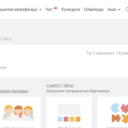
AI
щення кваліфікації
Чат
Конкурси
Олімпіада
Інше
Тест
Тест виконано: 14 раз
клас
САМОСТІЙНО
льтати тестувань
»
Результати тестування не зберігаються