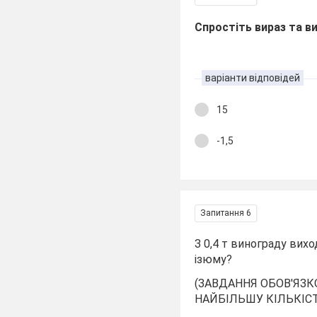
Cпростіть вираз та ви
варіанти відповідей
15
-1,5
Запитання 6
З 0,4 т винограду вихо
ізюму?
(ЗАВДАННЯ ОБОВ'ЯЗК
НАЙБІЛЬШУ КІЛЬКІСТ