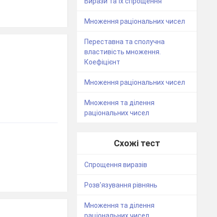
Вирази та їх спрощення
Множення раціональних чисел
Переставна та сполучна
властивість множення.
Коефіцієнт
Множення раціональних чисел
Множення та ділення
раціональних чисел
Схожі тест
Спрощення виразів
Розв'язування рівнянь
Множення та ділення
раціональних чисел