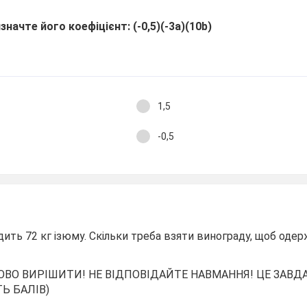
значте його коефіцієнт: (-0,5)(-3a)(10b)
1,5
-0,5
дить 72 кг ізюму. Скільки треба взяти винограду, щоб одер
ОВО ВИРІШИТИ! НЕ ВІДПОВІДАЙТЕ НАВМАННЯ! ЦЕ ЗАВД
Ь БАЛІВ)