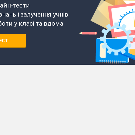
айн-тести
нань і залучення учнів
боти у класі та вдома
ЕСТ