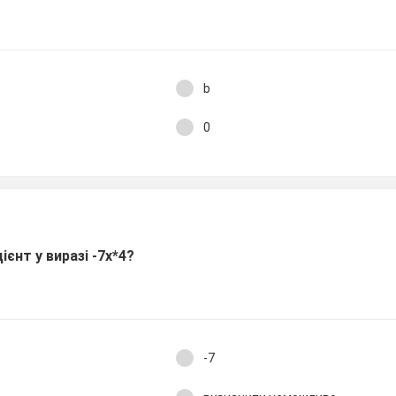
b
0
єнт у виразі -7x*4?
-7