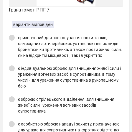
Гранатомет РПГ-7
варіанти відповідей
призначений для застосування проти танків,
самохідних артилерійських установок і інших видів
бронетехніки противника, а також проти живої сили,
як на відкритій місцевості, так і в укриттях
є індивідуальною зброєю для знищення живої сили і
ураження вогневих засобів супротивника, в тому
числі - для ураження супротивника в рукопашному
бою
є зброєю стрілецького відділення, для знищення
живої сили і ураження вогневих засобів
супротивника
є особистою зброєю нападу і захисту, призначеною
для ураження супротивника на коротких відстанях