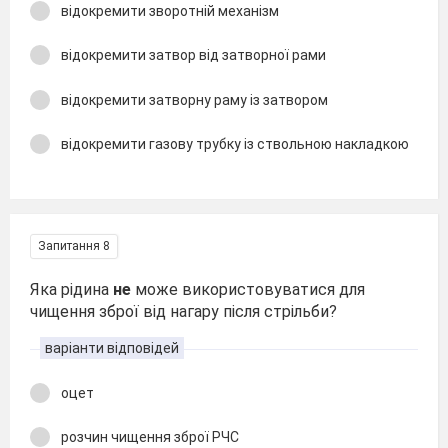
відокремити зворотній механізм
відокремити затвор від затворної рами
відокремити затворну раму із затвором
відокремити газову трубку із ствольною накладкою
Запитання 8
Яка рідина
не
може використовуватися для
чищення зброї від нагару після стрільби?
варіанти відповідей
оцет
розчин чищення зброї РЧС