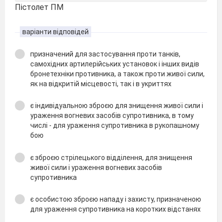
Пістолет ПМ
варіанти відповідей
призначений для застосування проти танків,
самохідних артилерійських установок і інших видів
бронетехніки противника, а також проти живої сили,
як на відкритій місцевості, так і в укриттях
є індивідуальною зброєю для знищення живої сили і
ураження вогневих засобів супротивника, в тому
числі - для ураження супротивника в рукопашному
бою
є зброєю стрілецького відділення, для знищення
живої сили і ураження вогневих засобів
супротивника
є особистою зброєю нападу і захисту, призначеною
для ураження супротивника на коротких відстанях