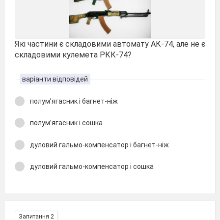
Які частини є складовими автомату АК-74, але не є
складовими кулемета РКК-74?
варіанти відповідей
полум’ягасник і багнет-ніж
полум’ягасник і сошка
дуловий гальмо-компенсатор і багнет-ніж
дуловий гальмо-компенсатор і сошка
Запитання 2