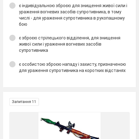
є індивідуальною зброєю для знищення живої сили і
ураження вогневих засобів супротивника, в тому
числі - для ураження супротивника в рукопашному
бою
є зброєю стрілецького відділення, для знищення
живої сили і ураження вогневих засобів
супротивника
є особистою зброєю нападу і захисту, призначеною
для ураження супротивника на коротких відстанях
Запитання 11