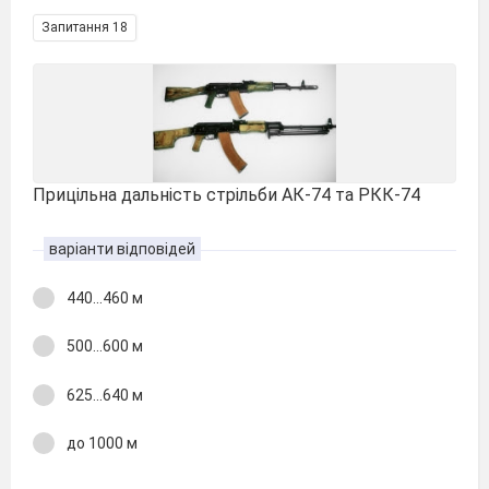
Запитання 18
Прицільна дальність стрільби АК-74 та РКК-74
варіанти відповідей
440...460 м
500...600 м
625...640 м
до 1000 м