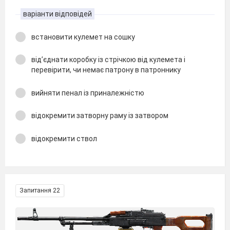
варіанти відповідей
встановити кулемет на сошку
від’єднати коробку із стрічкою від кулемета і
перевірити, чи немає патрону в патроннику
вийняти пенал із приналежністю
відокремити затворну раму із затвором
відокремити ствол
Запитання 22