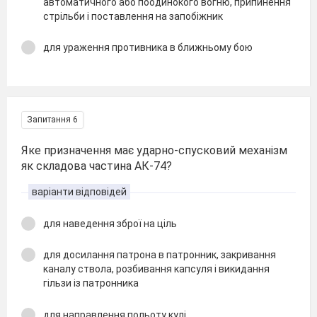
автоматичного або поодинокого вогню, припинення
стрільби і поставлення на запобіжник
для ураження противника в ближньому бою
Запитання 6
Яке призначення має ударно-спусковий механізм
як складова частина АК-74?
варіанти відповідей
для наведення зброї на ціль
для досилання патрона в патронник, закривання
каналу ствола, розбивання капсуля і викидання
гільзи із патронника
для направлення польоту кулі