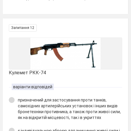
Запитання 12
Кулемет РКК-74
варіанти відповідей
призначений для застосування проти танків,
самохідних артилерійських установок і інших видів
бронетехніки противника, а також проти живої сили,
як на відкритій місцевості, так і в укриттях
є індивідуальною зброєю для знищення живої сили і