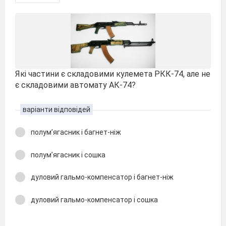
Які частини є складовими кулемета РКК-74, але не
є складовими автомату АК-74?
варіанти відповідей
полум’ягасник і багнет-ніж
полум’ягасник і сошка
дуловий гальмо-компенсатор і багнет-ніж
дуловий гальмо-компенсатор і сошка