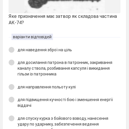
Яке призначення має затвор як складова частина
АК-74?
варіанти відповідей
для наведення зброї на ціль
для досилання патрона в патронник, закривання
каналу ствола, розбивання капсуля і викидання
гільзи із патронника
для направлення польоту кулі
для підвищення кучності бою і зменшення енергії
віддачі
для спуску курка з бойового взводу, нанесення
удару по ударнику, забезпечення ведення