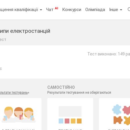
AI
щення кваліфікації
Чат
Конкурси
Олімпіада
Інше
Типи електростанцій
ест
Тест виконано: 149 ра
ас
САМОСТІЙНО
льтати тестувань
»
Результати тестування не зберігаються