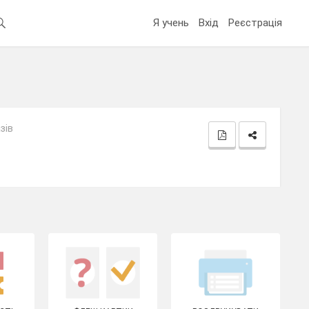
Я учень
Вхід
Реєстрація
зів