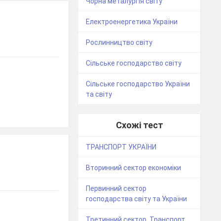
Чорна металургія світу
Електроенергетика України
Рослинництво світу
Сільське господарство світу
Сільське господарство України
та світу
Схожі тест
ТРАНСПОРТ УКРАЇНИ
Вторинний сектор економіки
Первинний сектор
господарства світу та України
Третинний сектор. Транспорт