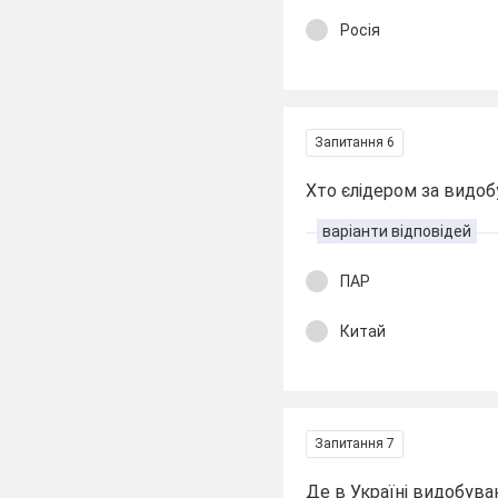
Росія
Запитання 6
Хто єлідером за видо
варіанти відповідей
ПАР
Китай
Запитання 7
Де в Україні видобува