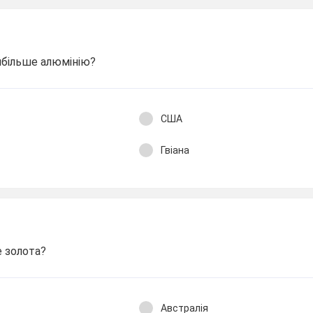
йбільше алюмінію?
США
Гвіана
е золота?
Австралія