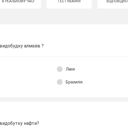
В РЕАЛЬНОМУ ЧАСІ
ТЕСТУВАННЯ
ВІДПОВІДНО
 видобудку алмазів ?
Лівія
Бразилія
з видобутку нафти?