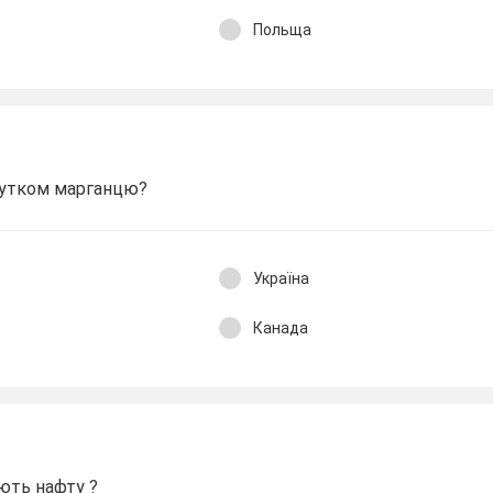
Польща
бутком марганцю?
Україна
Канада
ють нафту ?