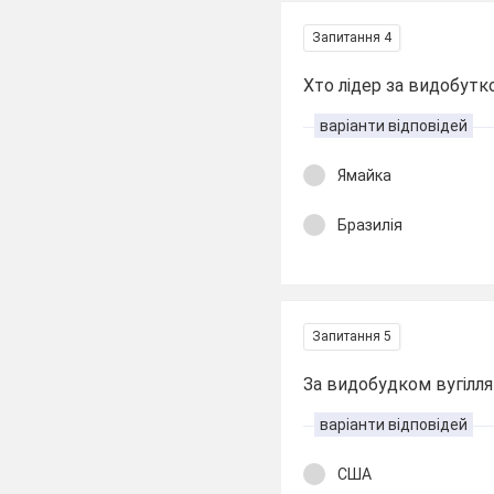
Запитання 4
Хто лідер за видобут
варіанти відповідей
Ямайка
Бразилія
Запитання 5
За видобудком вугілля л
варіанти відповідей
США