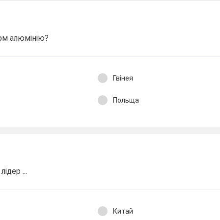
ком алюмінію?
Гвінея
Польща
ідер ...
Китай