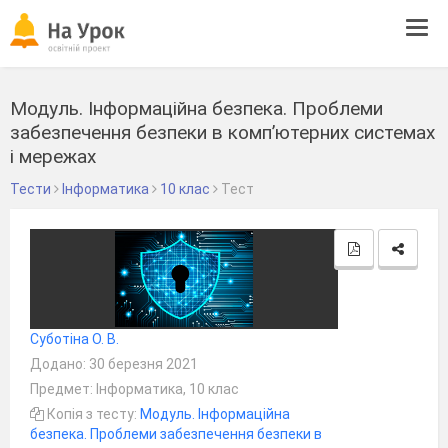
Tog
navi
Модуль. Інформаційна безпека. Проблеми
забезпечення безпеки в комп’ютерних системах
і мережах
Тести
Інформатика
10 клас
Тест
Суботіна О. В.
Додано: 30 березня 2021
Предмет: Інформатика, 10 клас
Копія з тесту:
Модуль. Інформаційна
безпека. Проблеми забезпечення безпеки в