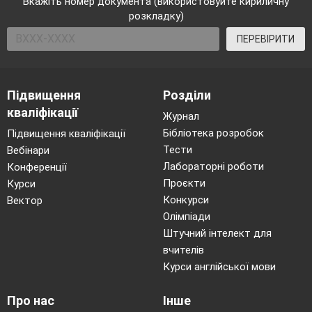
Вкажіть номер документа (використовуйте кириличну
розкладку)
ПЕРЕВІРИТИ
Підвищення
Розділи
кваліфікації
Журнал
Бібліотека розробок
Підвищення кваліфікації
Тести
Вебінари
Лабораторні роботи
Конференції
Проєкти
Курси
Конкурси
Вектор
Олімпіади
Штучний інтелект для
вчителів
Курси англійської мови
Про нас
Інше